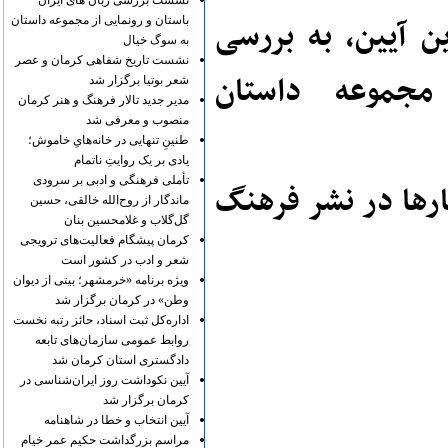
نشست بررسی زبان های ایران
ن آیین، به بررسی
باستان و رونمایی از مجموعه داستان
به سوگ خیال
نشست تاریخ شفاهی کرمان و عصر
جموعه داستان
شعر بوتیا برگزار شد
مدیر جدید تالار فرهنگ و هنر کرمان
منصوب و معرفی شد
طنینِ تنهایی در خانه‌هایِ خاموش؛
یادی بر یک روایتِ ناتمام
تأملی فرهنگی و ادبی بر سرودی
رها در نشر فرهنگ
ماندگار از روح‌الله خالقی، حسین
گل‌گلاب و غلامحسین بنان
کرمان پیشگام فعالیت‌های ترویجی
شعر و ادب در کشور است
ویژه برنامه «خرمشهر؛ بیتی از دیوان
وطن» در کرمان برگزار شد
اداره‌کل ثبت اسناد، حائز رتبه نخست
روابط عمومی سازمان‌های تابعه
دادگستری استان کرمان شد
آیین نکوداشت روز ایران‌شناسی در
کرمان برگزار شد
آیین انتخاب و خطا در شاهنامه
مراسم بزرگداشت حکیم عمر خیام