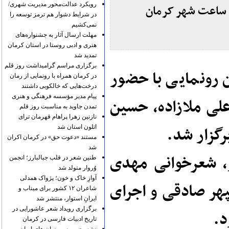
رویکرد عدالت‌محور مدیریت شهری/
 19خردادماه در موزه ساعت شهر کرمان
در شرایط دشوار هم ترمز توسعه را
نمی‌کشیم
مهلت ارسال آثار به جشنواره‌های
هنری و ادبی روستا در استان کرمان
تمدید شد
برگزاری مراسم گرامیداشت روز قلم
ن رونمایی با حضور
در کرمان همراه با رونمایی از رمان
درخت‌هایی که خالکوبی داشتند
پیام مدیر مؤسسه فرهنگی و هنری
لی ملازاده، حسین
تمدن جاوید به مناسبت روز قلم
نازنین زهرا پراهام قهرمان ترای
رگزار شد.
اتلون استان شد
مستند «دعوت حق» در کرمان اکران
شد
ر، شعرخوانی مهدی
طنین شعر در قلب جبالبارز؛ انجمن
وُروار متولد شد
آوازِ خاک و خون؛ پژواک همدلی
هر صادقی و اجرای
شاعران ۱۲ کشور برای میناب و
ایرانِ استوار، منتشر شد
برگزاری رویداد شعر عاشورایی در
د.
تاریخ ادبیات فارسی در کرمان