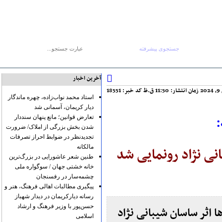
جستجوی پیشرفته
جستجو :
۱۶ مرداد ۱۴۰۵
صفحه اصلی
آرشیو
پیوندها
درباره ما
تماس با ما
RSS
آخرین اخبار
.ظ
کد خبر: 18551
استاد محمد نواب‌زاده، چهره ماندگار
دیار کریمان، آسمانی شد
:
تعارض قوانین؛ مانع پنهان سنددار
شدن بخش بزرگی از املاک/ ضرورت
تجدیدنظر در ضوابط احراز تصرفات
مالکانه
نی نژاد رونمایی شد
طنین شعر عاشورایی در بزرگ‌ترین
خانه خشتی جهان / سوگواره ملی
چشمه‌سار در رفسنجان
پیگیری مطالبات اهالی فرهنگ، هنر و
رسانه دیارکریمان در دیدار شهباز
حسن‌پور با وزیر فرهنگ و ارشاد
اثر ساسان شیبانی نژاد
اسلامی