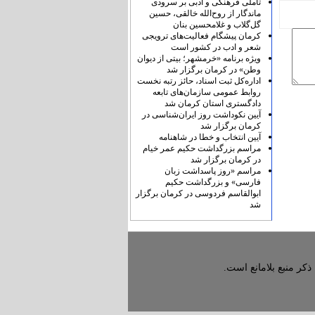
تأملی فرهنگی و ادبی بر سرودی
ماندگار از روح‌الله خالقی، حسین
گل‌گلاب و غلامحسین بنان
کرمان پیشگام فعالیت‌های ترویجی
شعر و ادب در کشور است
ویژه برنامه «خرمشهر؛ بیتی از دیوان
وطن» در کرمان برگزار شد
اداره‌کل ثبت اسناد، حائز رتبه نخست
روابط عمومی سازمان‌های تابعه
دادگستری استان کرمان شد
آیین نکوداشت روز ایران‌شناسی در
کرمان برگزار شد
آیین انتخاب و خطا در شاهنامه
مراسم بزرگداشت حکیم عمر خیام
در کرمان برگزار شد
مراسم «روز پاسداشت زبان
فارسی» و بزرگداشت حکیم
ابوالقاسم فردوسی در کرمان برگزار
شد
ذکر منبع بلامانع است.