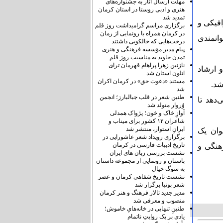
مهلت ارسال آثار به جشنواره‌های
هنری و ادبی روستا در استان کرمان
تمدید شد
افیکی و
برگزاری مراسم گرامیداشت روز قلم
در کرمان همراه با رونمایی از رمان
انمندی
درخت‌هایی که خالکوبی داشتند
پیام مدیر مؤسسه فرهنگی و هنری
تمدن جاوید به مناسبت روز قلم
نازنین زهرا پراهام قهرمان ترای
 ارشاد
اتلون استان شد
مستند «دعوت حق» در کرمان اکران
شد
طنین شعر در قلب جبالبارز؛ انجمن
دهد تا
وُروار متولد شد
آوازِ خاک و خون؛ پژواک همدلی
شاعران ۱۲ کشور برای میناب و
ایرانِ استوار، منتشر شد
وان یک
برگزاری رویداد شعر عاشورایی در
تاریخ ادبیات فارسی در کرمان
هنگی و
نشست بررسی زبان های ایران
باستان و رونمایی از مجموعه داستان
به سوگ خیال
نشست تاریخ شفاهی کرمان و عصر
شعر بوتیا برگزار شد
مدیر جدید تالار فرهنگ و هنر کرمان
منصوب و معرفی شد
طنینِ تنهایی در خانه‌هایِ خاموش؛
یادی بر یک روایتِ ناتمام