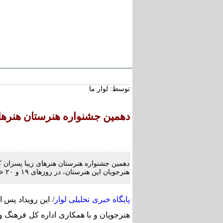
سرتیتر خبر :
استاد محمد نواب‌زاده، چهره
کریمان، آسمانی شد
توسط: لوار ما
تعارض قوانین؛ مانع پنهان 
بخش بزرگی از املاک/ ضر
در ضوابط احراز تصرفات ما
دهمین جشنواره هنرستان هنرهای
طنین شعر عاشورایی در بزر
خشتی جهان / سوگواره ملی
رفسنجان
دهمین جشنواره هنرستان هنرهای زیبا پسران ک
هنرجویان این هنرستان، در روزهای ۱۹ و ۲۰ خردادماه ۱۴۰۴ برگزار می‌شود
پایگاه خبری تحلیلی لوار
/ این رویداد پس 
هنرجویان و با همکاری اداره کل فرهنگ 