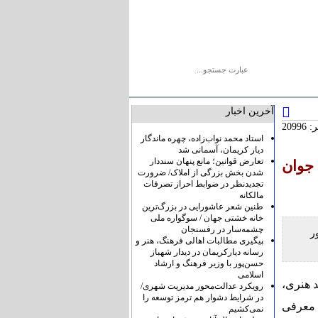
یو
پیوندها
درباره ما
تماس با ما
آخرین اخبار
2099
استاد محمد نواب‌زاده، چهره ماندگار
دیار کریمان، آسمانی شد
تعارض قوانین؛ مانع پنهان سنددار
 جوان
شدن بخش بزرگی از املاک/ ضرورت
تجدیدنظر در ضوابط احراز تصرفات
مالکانه
طنین شعر عاشورایی در بزرگ‌ترین
خانه خشتی جهان / سوگواره ملی
چشمه‌سار در رفسنجان
ر
پیگیری مطالبات اهالی فرهنگ، هنر و
رسانه دیارکریمان در دیدار شهباز
حسن‌پور با وزیر فرهنگ و ارشاد
اسلامی
د هنری،
رویکرد عدالت‌محور مدیریت شهری/
در شرایط دشوار هم ترمز توسعه را
 معرفی
نمی‌کشیم