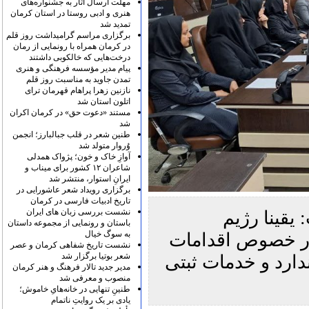
مهلت ارسال آثار به جشنواره‌های
هنری و ادبی روستا در استان کرمان
تمدید شد
برگزاری مراسم گرامیداشت روز قلم
در کرمان همراه با رونمایی از رمان
درخت‌هایی که خالکوبی داشتند
پیام مدیر مؤسسه فرهنگی و هنری
تمدن جاوید به مناسبت روز قلم
نازنین زهرا پراهام قهرمان ترای
اتلون استان شد
مستند «دعوت حق» در کرمان اکران
شد
طنین شعر در قلب جبالبارز؛ انجمن
وُروار متولد شد
آوازِ خاک و خون؛ پژواک همدلی
شاعران ۱۲ کشور برای میناب و
ایرانِ استوار، منتشر شد
برگزاری رویداد شعر عاشورایی در
تاریخ ادبیات فارسی در کرمان
نشست بررسی زبان های ایران
یقینا رژیم
باستان و رونمایی از مجموعه داستان
به سوگ خیال
در خصوص اقدامات
نشست تاریخ شفاهی کرمان و عصر
شعر بوتیا برگزار شد
دارد و خدمات ثبتی
مدیر جدید تالار فرهنگ و هنر کرمان
منصوب و معرفی شد
طنینِ تنهایی در خانه‌هایِ خاموش؛
یادی بر یک روایتِ ناتمام