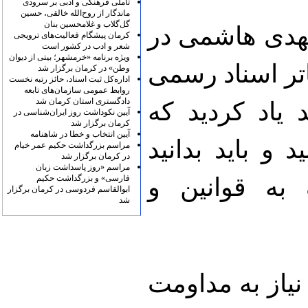
تأملی فرهنگی و ادبی بر سرودی
ماندگار از روح‌الله خالقی، حسین
گل‌گلاب و غلامحسین بنان
دی هاشمی در
کرمان پیشگام فعالیت‌های ترویجی
شعر و ادب در کشور است
ویژه برنامه «خرمشهر؛ بیتی از دیوان
تر اسناد رسمی
وطن» در کرمان برگزار شد
اداره‌کل ثبت اسناد، حائز رتبه نخست
روابط عمومی سازمان‌های تابعه
دادگستری استان کرمان شد
یاد کردید که
آیین نکوداشت روز ایران‌شناسی در
کرمان برگزار شد
آیین انتخاب و خطا در شاهنامه
و باید بدانید
مراسم بزرگداشت حکیم عمر خیام
در کرمان برگزار شد
مراسم «روز پاسداشت زبان
فارسی» و بزرگداشت حکیم
به قوانین و
ابوالقاسم فردوسی در کرمان برگزار
شد
نیاز به مداومت