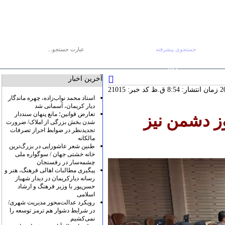
جستجوی پیشرفته
جستجو :
جمعه ۱۶ مرداد
صفحه اصلی
آرشیو
پیوندها
درباره ما
تماس با ما
RSS
آخرین اخبار
کد خبر: 21015
استاد محمد نواب‌زاده، چهره ماندگار
دیار کریمان، آسمانی شد
تعارض قوانین؛ مانع پنهان سنددار
ز دشمن نیز
شدن بخش بزرگی از املاک/ ضرورت
تجدیدنظر در ضوابط احراز تصرفات
مالکانه
طنین شعر عاشورایی در بزرگ‌ترین
خانه خشتی جهان / سوگواره ملی
چشمه‌سار در رفسنجان
پیگیری مطالبات اهالی فرهنگ، هنر و
رسانه دیارکریمان در دیدار شهباز
حسن‌پور با وزیر فرهنگ و ارشاد
اسلامی
رویکرد عدالت‌محور مدیریت شهری/
در شرایط دشوار هم ترمز توسعه را
نمی‌کشیم