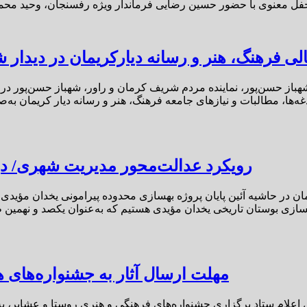
لی فرهنگ، هنر و رسانه دیارکریمان در دیدار ش
ی شهباز حسن‌پور، نماینده مردم شریف کرمان و راور، شهباز حسن‌پور در 
رویکرد عدالت‌محور مدیریت شهری/ در
در حاشیه آئین پایان پروژه بهسازی محدوده پیرامونی یخدان مؤیدی، با ا
مهلت ارسال آثار به جشنواره‌های ه
اعلام ستاد برگزاری جشنواره‌های فرهنگی و هنری روستا و عشایر، به 