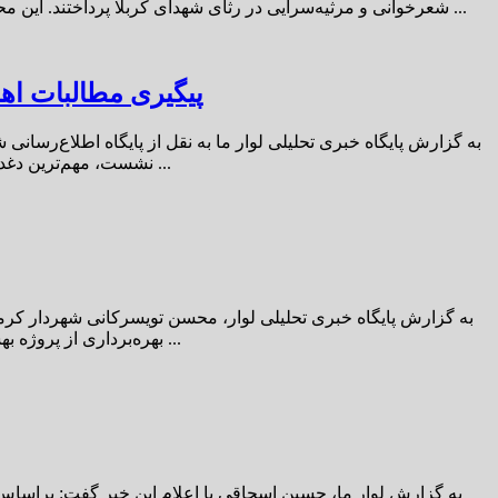
شعرخوانی و مرثیه‌سرایی در رثای شهدای کربلا پرداختند. این محفل معنوی با حضور حسین رضایی فرماندار ویژه رفسنجان، وحید محمدی معاون امور فرهنگی ورسانه ای اداره‌کل فرهنگ و ارشاد اسلامی ...
پیگیری مطالبات اها
به گزارش پایگاه خبری تحلیلی لوار ما به نقل از پایگاه اطلاع‌رسان
نشست، مهم‌ترین دغدغه‌ها، مطالبات و نیازهای جامعه فرهنگ، هنر و رسانه دیار کریمان به‌صورت جامع مطرح و مورد پیگیری قرار گرفت. وی افزود: رسیدگی به ...
به گزارش پایگاه خبری تحلیلی لوار، محسن تویسرکانی شهردار کرمان 
بهره‌برداری از پروژه بهسازی بوستان تاریخی یخدان مؤیدی هستیم که به‌عنوان یکصد و نهمین طرح توسعه شهری، با اعتباری بالغ بر ۱۵۰ میلیارد ریال و در مساحتی ...
به گزارش لوار ما، حسین اسحاقی با اعلام این خبر گفت: براساس 