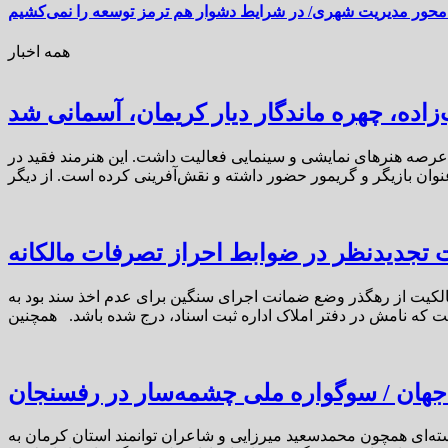
محور مدیریت شهری/ در شرایط دشوار هم ترمز توسعه را نمی‌کشیم
همه اخبار
زاده، چهره ماندگار دیار کریمان، آسمانی شد
کده هنرهای دراماتیک بود که سال‌ها در عرصه هنرهای نمایشی و سینمایی فعالیت داشت. این هنرمند فقید در
 تجدیدنظر در ضوابط احراز تصرفات مالکانه
صدور سند رسمی مالکیت از رهگذر وضع ضمانت اجرای سنگین برای عدم اخذ سند بود به
جهان / سوگواره ملی چشمه‌سار در رفسنجان
جسته‌ای همچون محمدسعید میرزایی و شاعران توانمند استان کرمان به