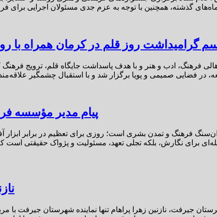
م گرامیداشت روز قلم در کرمان همراه با رون
اهالی فرهنگ، ادب و هنر و با هدف پاسداشت جایگاه قلم، ترویج فرهنگ
پیام مدیر مؤسسه فره
ن‌سنگ فرهنگ و تمدن بشری است؛ روزی برای تعظیم در برابر ابزار آف
ناز
تان جیرفت، نازنین زهرا پراهام تنها نماینده شهرستان جیرفت با مرب