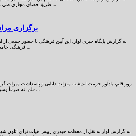
طریق فضای مجازی طی ماه‌های گذشته، همچنین با توجه به عزم جدی مسئولان اجرایی برای فراگیری کامل جشنواره‌ها در تمامی مناطق دوردست و روستایی استان ...
برگزاری مراس
به گزارش پایگاه خبری لوار، این آیین فرهنگی با حضور جمعی از 
فرهنگی جامعه، در فضایی صمیمی و پویا برگزار شد و با استقبال چشمگیر علاقه‌مندان همراه بود. در این مراسم، از رمان درخت‌هایی که خالکوبی داشتند ...
روز قلم، یادآور حرمت اندیشه، منزلت دانایی و پاسداشت میراث گرا
قلم، نه صرفاً وسیله‌ای برای نگارش، بلکه تجلی تعهد، مسئولیت و پژواک حقیقتی است که در هیاهوی زمانه، راه خود را به سوی جان‌ها می‌گشاید. در روزگاری ...
به گزارش لوار به نقل از معظمه حیدری رییس هیات ترای اتلون شهرس