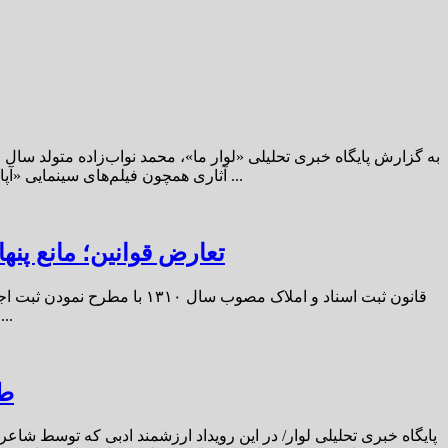
آثاری همچون فیلم‌های سینمایی «آپارتمان شماره ۱۳»، «دو نفر و نصفی» و «مشت بر پوست (موشو)» به عنوان بازیگر و گریمور حضور داشته و نقش‌آفرینی کرده است. از دیگر ...
تعارض قوانین؛ مانع پن
قانون ثبت اسناد و املاک مص
طوریکه مطابق ماده ۲۲ این قانون دولت فقط کسی را مالک می‌شناخت که نامش در دفتر املاک اداره ثبت اسناد، د
طن
پایگاه خبری تحلیلی لوار/ در این رویداد ارزشمند ادبی که توسط شا