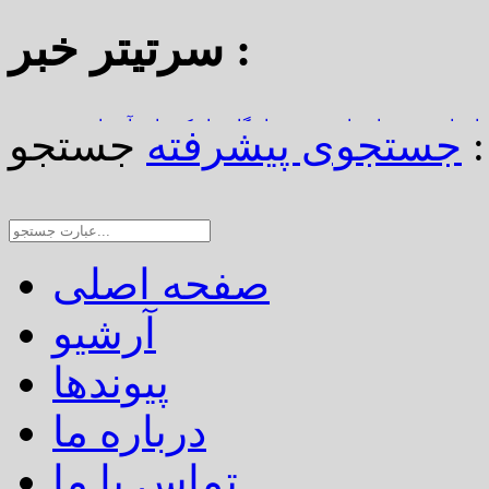
سرتیتر خبر :
استاد محمد نواب‌زاده، چهره ماندگار دیار کریمان، آسمانی شد
جستجو :
جستجوی پیشرفته
از املاک/ ضرورت تجدیدنظر در ضوابط احراز تصرفات مالکانه
رین خانه خشتی جهان / سوگواره ملی چشمه‌سار در رفسنجان
صفحه اصلی
آرشیو
پیوندها
درباره ما
تماس با ما