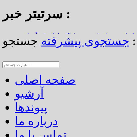
سرتیتر خبر :
استاد محمد نواب‌زاده، چهره ماندگار دیار کریمان، آسمانی شد
جستجو :
جستجوی پیشرفته
از املاک/ ضرورت تجدیدنظر در ضوابط احراز تصرفات مالکانه
رین خانه خشتی جهان / سوگواره ملی چشمه‌سار در رفسنجان
صفحه اصلی
آرشیو
پیوندها
درباره ما
تماس با ما