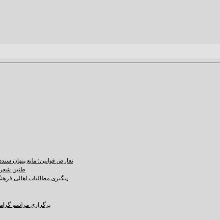
تعارض قوانین؛ مانع پنهان سند
طنین شعر ع
پیگیری مطالبات اهالی فرهنگ،
برگزاری مراسم گرامید