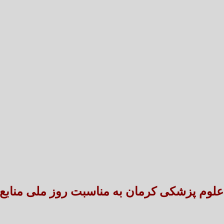
تعارض قوانین؛ مانع پنهان سنددار شدن بخش بزرگی 
طنین شعر عاشورایی در بزرگ‌ت
ه علوم پزشکی کرمان به مناسبت روز ملی مناب