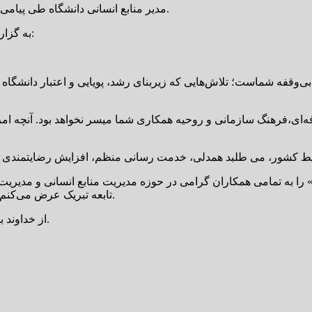
مدیر منابع انسانی دانشگاه طی پیامی، فرارسیدن ۲۵ فروردین‌ماه، «روز ملی منابع انسانی» را گرامیداشت.
به گزارش پایگاه خبری تحلیلی لوار، متن پیام سعید گنجوی به شرح زیر است:
‌وقفه شماست؛ تلاش‌هایی که زیربنای رشد، پویایی و اعتبار دانشگاه ر
ه‌ای،فرهنگ سازمانی و روحیه همکاری شما میسر نخواهد بود. آنچه امر
وز ملی منابع انسانی» را به تمامی همکاران گرامی در حوزه مدیریت منابع انسان
تابعه تبریک عرض می‌کنم و از زحمات خالصانه و بی‌دریغ همه ی شما صمیمانه قدردانی می‌کنم.
از خداوند بزرگ برای یکایک شما سلامتی، موفقیت و عاقبت بخیری را خواستارم.