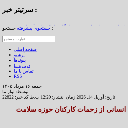
سرتیتر خبر :
استاد محمد نواب‌زاده، چهره ماندگار دیار کریمان، آسمانی شد
جستجو :
جستجوی پیشرفته
از املاک/ ضرورت تجدیدنظر در ضوابط احراز تصرفات مالکانه
رین خانه خشتی جهان / سوگواره ملی چشمه‌سار در رفسنجان
صفحه اصلی
آرشیو
پیوندها
درباره ما
تماس با ما
RSS
جمعه ۱۶ مرداد ۱۴۰۵
توسط: لوار ما
تاریخ: آوریل 14, 2026 زمان انتشار: 12:20 ب.ظ
کد خبر: 22822
ع انسانی از زحمات کارکنان حوزه سلامت