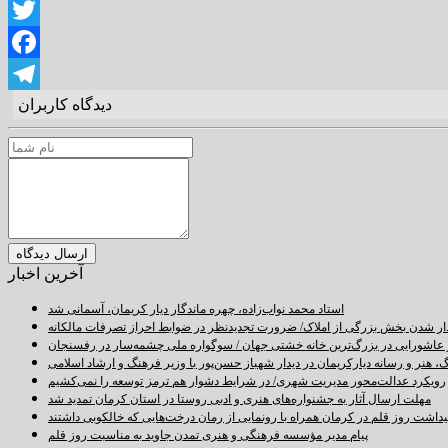
LinkedIn
Twitter
Facebook
دیدگاه کاربران
Telegram
آخرین اخبار
استاد محمد نواب‌زاده، چهره ماندگار دیار کریمان، آسمانی شد
دار شدن بخش بزرگی از املاک/ ضرورت تجدیدنظر در ضوابط احراز تصرفات مالکانه
اشورایی در بزرگ‌ترین خانه خشتی جهان / سوگواره ملی چشمه‌سار در رفسنجان
 هنر و رسانه دیارکریمان در دیدار شهباز حسن‌پور با وزیر فرهنگ و ارشاد اسلامی
رویکرد عدالت‌محور مدیریت شهری/ در شرایط دشوار هم ترمز توسعه را نمی‌کشیم
مهلت ارسال آثار به جشنواره‌های هنری و ادبی روستا در استان کرمان تمدید شد
اشت روز قلم در کرمان همراه با رونمایی از رمان درخت‌هایی که خالکوبی داشتند
پیام مدیر مؤسسه فرهنگی و هنری تمدن جاوید به مناسبت روز قلم