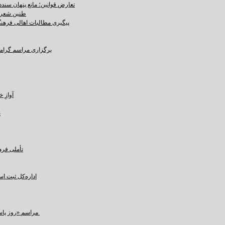
تعارض قوانین؛ مانع پنهان سند
طنین شعر ع
پیگیری مطالبات اهالی فرهنگ،
برگزاری مراسم گرامید
آوازِ خاک و 
ن
تأملی فره
اداره‌کل ثبت ا
مراسم «روز پاسداشت زبان فارسی» و بزرگداشت حکیم ابوالقاسم فردوسی در کرمان برگزار شد