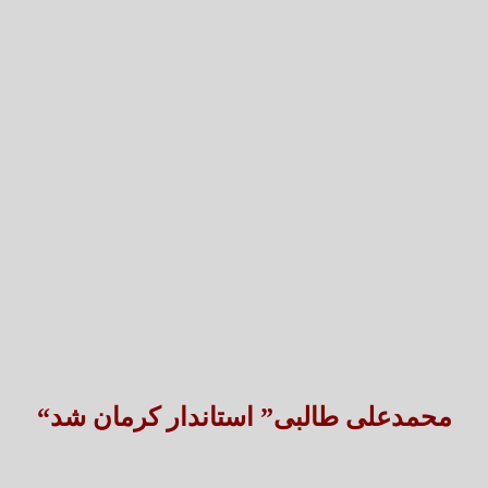
تعارض قوانین؛ مانع پنهان سنددار شدن بخش بزرگی 
طنین شعر عاشورایی در بزرگ‌ت
“محمدعلی طالبی” استاندار کرمان شد