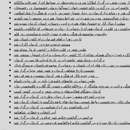
دار شدن بخش بزرگی از املاک/ ضرورت تجدیدنظر در ضوابط احراز تصرفات مالکانه
اشورایی در بزرگ‌ترین خانه خشتی جهان / سوگواره ملی چشمه‌سار در رفسنجان
 هنر و رسانه دیارکریمان در دیدار شهباز حسن‌پور با وزیر فرهنگ و ارشاد اسلامی
رویکرد عدالت‌محور مدیریت شهری/ در شرایط دشوار هم ترمز توسعه را نمی‌کشیم
مهلت ارسال آثار به جشنواره‌های هنری و ادبی روستا در استان کرمان تمدید شد
اشت روز قلم در کرمان همراه با رونمایی از رمان درخت‌هایی که خالکوبی داشتند
پیام مدیر مؤسسه فرهنگی و هنری تمدن جاوید به مناسبت روز قلم
نازنین زهرا پراهام قهرمان ترای اتلون استان شد
مستند «دعوت حق» در کرمان اکران شد
طنین شعر در قلب جبالبارز؛ انجمن وُروار متولد شد
خون؛ پژواک همدلی شاعران ۱۲ کشور برای میناب و ایرانِ استوار، منتشر شد
برگزاری رویداد شعر عاشورایی در تاریخ ادبیات فارسی در کرمان
شست بررسی زبان های ایران باستان و رونمایی از مجموعه داستان به سوگ خیال
نشست تاریخ شفاهی کرمان و عصر شعر بوتیا برگزار شد
مدیر جدید تالار فرهنگ و هنر کرمان منصوب و معرفی شد
طنینِ تنهایی در خانه‌هایِ خاموش؛ یادی بر یک روایتِ ناتمام
نگی و ادبی بر سرودی ماندگار از روح‌الله خالقی، حسین گل‌گلاب و غلامحسین بنان
کرمان پیشگام فعالیت‌های ترویجی شعر و ادب در کشور است
ویژه برنامه «خرمشهر؛ بیتی از دیوان وطن» در کرمان برگزار شد
سناد، حائز رتبه نخست روابط عمومی سازمان‌های تابعه دادگستری استان کرمان شد
آیین نکوداشت روز ایران‌شناسی در کرمان برگزار شد
آیین انتخاب و خطا در شاهنامه
مراسم بزرگداشت حکیم عمر خیام در کرمان برگزار شد