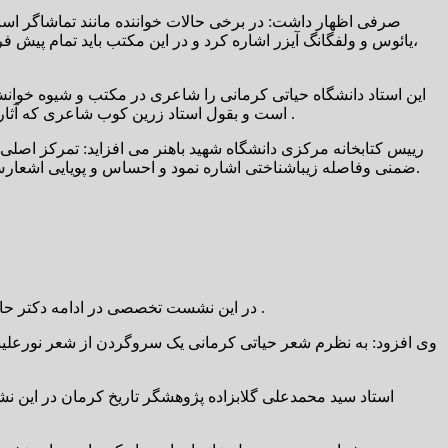
صرفی اظهار داشت: در برخی حالات خواننده مانند تماشاگر است 
،یائوس و ولفگانگ آیزر اشاره کرد و در این مکتب باید تمام پیش 
این استاد دانشگاه حیاتی کرمانی را شاعری در مکتب و شیوه خوانش
است و بقول استاد زرین کوب شاعری که آثارش پرده دری و پرده پوشی همزمان دارد و اشعار او در دوره بازگشت ادبی و تحت تاثیر شاعران بزرگ عراقی و خراسانی سروده شده است .
رییس کتابخانه مرکزی دانشگاه شهید باهنر می افزاید: تمرکز اصلی 
ضمنی وفاصله زیباشناختی اشاره نمود و احساس و پویایی اشعارش مدیون خواننده است و در یک عبارت شعر و هنر یک معنای واحد به خواننده نمی دهد بلکه طیفی از معانی ممکن را پیش رویمان می گشاید.
در این نشست تخصصی در ادامه دکتر حامد حسین‌خانی عضو هیات علمی دانشگاه گفت: پرداختن به اثار و معرفی شاعران کمنام و گمنامی همچون حیاتی کرمانی یک ضرورت است .
وی افزود: به نظرم شعر حیاتی کرمانی یک سروگردن از شعر نورعلیشا
استاد سید محمدعلی گلابزاده پژوهشگر تاریخ کرمان در این ن