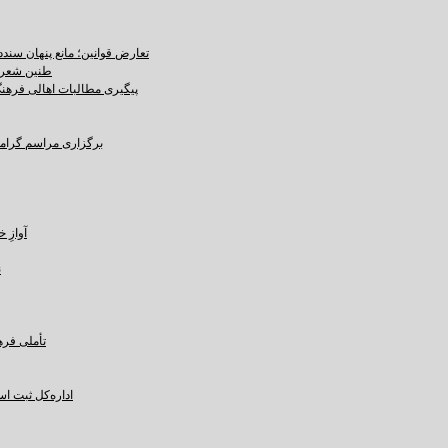
تعارض قوانین؛ مانع پنهان سند
طنین شعر ع
پیگیری مطالبات اهالی فرهنگ،
برگزاری مراسم گرامید
آوازِ خاک و 
ن
تأملی فره
اداره‌کل ثبت ا