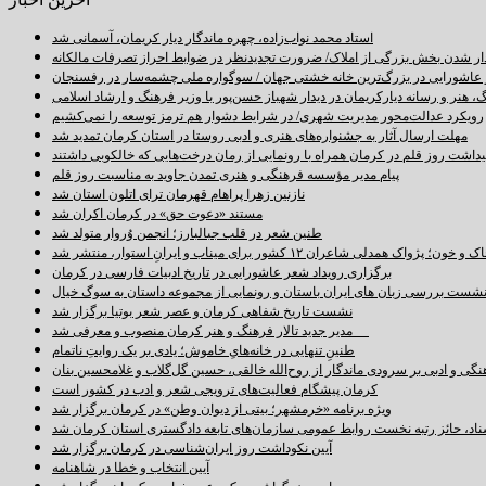
استاد محمد نواب‌زاده، چهره ماندگار دیار کریمان، آسمانی شد
دار شدن بخش بزرگی از املاک/ ضرورت تجدیدنظر در ضوابط احراز تصرفات مالکانه
اشورایی در بزرگ‌ترین خانه خشتی جهان / سوگواره ملی چشمه‌سار در رفسنجان
 هنر و رسانه دیارکریمان در دیدار شهباز حسن‌پور با وزیر فرهنگ و ارشاد اسلامی
رویکرد عدالت‌محور مدیریت شهری/ در شرایط دشوار هم ترمز توسعه را نمی‌کشیم
مهلت ارسال آثار به جشنواره‌های هنری و ادبی روستا در استان کرمان تمدید شد
اشت روز قلم در کرمان همراه با رونمایی از رمان درخت‌هایی که خالکوبی داشتند
پیام مدیر مؤسسه فرهنگی و هنری تمدن جاوید به مناسبت روز قلم
نازنین زهرا پراهام قهرمان ترای اتلون استان شد
مستند «دعوت حق» در کرمان اکران شد
طنین شعر در قلب جبالبارز؛ انجمن وُروار متولد شد
خون؛ پژواک همدلی شاعران ۱۲ کشور برای میناب و ایرانِ استوار، منتشر شد
برگزاری رویداد شعر عاشورایی در تاریخ ادبیات فارسی در کرمان
شست بررسی زبان های ایران باستان و رونمایی از مجموعه داستان به سوگ خیال
نشست تاریخ شفاهی کرمان و عصر شعر بوتیا برگزار شد
مدیر جدید تالار فرهنگ و هنر کرمان منصوب و معرفی شد
طنینِ تنهایی در خانه‌هایِ خاموش؛ یادی بر یک روایتِ ناتمام
نگی و ادبی بر سرودی ماندگار از روح‌الله خالقی، حسین گل‌گلاب و غلامحسین بنان
کرمان پیشگام فعالیت‌های ترویجی شعر و ادب در کشور است
ویژه برنامه «خرمشهر؛ بیتی از دیوان وطن» در کرمان برگزار شد
سناد، حائز رتبه نخست روابط عمومی سازمان‌های تابعه دادگستری استان کرمان شد
آیین نکوداشت روز ایران‌شناسی در کرمان برگزار شد
آیین انتخاب و خطا در شاهنامه