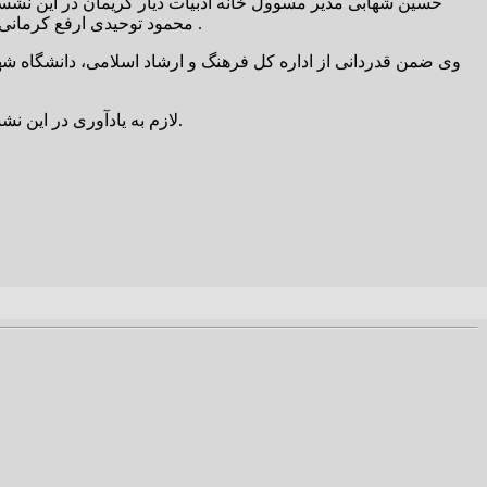
حسین شهابی مدیر مسوول خانه ادبیات دیار کریمان در این ن
محمود توحیدی ارفع کرمانی برگزار شده و این چهارمین نشست تخصصی از این گونه جلسات ادبی با حضور متخصصان و نویسندگان و علاقمندان در استان کرمان است .
وی ضمن قدردانی از اداره کل فرهنگ و ارشاد اسلامی، دانشگاه شهی
لازم به یادآوری در این نشست تخصصی عصر ادبیات مرتضی امیرتیموری، آناهیتا خواجه حسنی، فاطمه اسماعیلی ، فاطمه براهام و اقلیما محبی اشعارشان را خواندند.