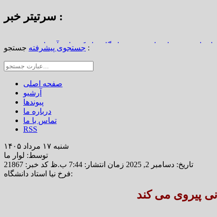
سرتیتر خبر :
استاد محمد نواب‌زاده، چهره ماندگار دیار کریمان، آسمانی شد
جستجو :
جستجوی پیشرفته
از املاک/ ضرورت تجدیدنظر در ضوابط احراز تصرفات مالکانه
رین خانه خشتی جهان / سوگواره ملی چشمه‌سار در رفسنجان
صفحه اصلی
آرشیو
پیوندها
درباره ما
تماس با ما
RSS
شنبه ۱۷ مرداد ۱۴۰۵
توسط: لوار ما
تاریخ: دسامبر 2, 2025 زمان انتشار: 7:44 ب.ظ
کد خبر: 21867
فرخ نیا استاد دانشگاه:
نی پیروی می کند