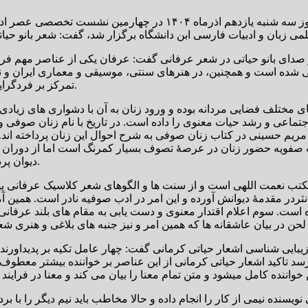
دای بانو حیاتی در شعر عرفانی گفت: عرفان یکی از عناصر مهم فرهنگ 
ده است و همچنین، در هنرهای سنتی، موسیقی و معماری ایران و نیز 
تمرکز بر فردگرایی، می‌توان آن را از مهمترین عناصر تحولات اجتماعی در ایران بنامیم.
مختلف فضایی مردانه بوده و ورود زنان به آن با دشواری های زیادی هم
جتماعی و رشد حیات معنوی را داده است. در تاریخ با نام زنان صوفی و
مریم حسینی در کتاب زنان صوفی به شرح احوال این زنان پرداخته اند.از
مت صفویه حضور زنان در عرصۀ تصوف بسیار کمرنگ است اما از دوران ز
دیوان پرداخته اند از جمله آثار ام سلمه بیگم نیریزی و نیز دیوان شعربانو حیلتی.
الیم مکتب نعمت اللهی است و از سنت ها و الگوهای شعر کلاسیک عرفان
نثردر مقدمۀ دیوانش آورده و این امر در ادب صوفیه نادر است. همی
ده است. سوم اعلام اقتدار معنوی و دست یابی به مقام های بلند عرفا
 شناسی اشعار حیاتی کرمانی گفت: چهار عامل تکیه بر پدیداورنده،تاکی
د تاکید اشعار حیاتی کرمانی از این عناصر بر خواننده بیشتر معطوف