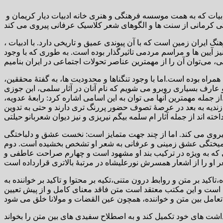
دکتر مهین دخت فرخ نیا عضو هیات علمی دانشگاه کرمان صبح روز سه شنبه یازدهم اذرماه ۱۴۰۴ در چهارمین نشست تخصصی عصر ادبیات که به همت موسسه فرهنگی و هنری خانه ادبیات دیار کریمان و
ایران زمین است که با آن پیوندی عمیق و تاریخی دارد. با ادبیات ،
آیین ها و مراسم مردمی تاثیرگذار بوده است. به طوری که با وجود
راه بوده است.اما با وجود تنگناها و محدودیت ها، به گفتۀ محققین،
 عارف بسیاری روبرو می شویم که نام آنان در آثار سلمی، ابن جوزی
 جمله مهمترین آنها می توان به این اسامی اشاره کرد: رابعۀ عدویه،
ندیه به بعد در عرصۀ تصوف حضور پررنگ تری دارند و حتی به تدوین
ی پیروی می کند. اما از چند جهت متمایز است: نخست عشق و دلباختگی
ن آمیختگی عشق زمینی و عرفانی به شعر او تشخص بخشیده است. دوم
نی که به ویژه در ترکیب بند او مشهود است و چهارم صراحت عاطفی و
د بر متن و روابط درون متنی،تکیه بر محتوا و تاکید بر خواننده به
 است و این مکتب معتقد است متن فاقد معنای کامل و از پیش تعیین