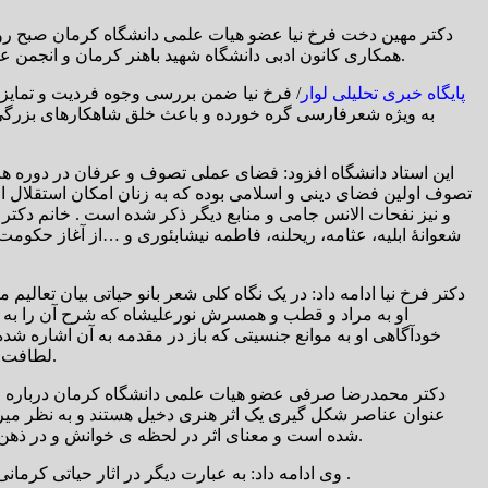
همکاری کانون ادبی دانشگاه شهید باهنر کرمان و انجمن علمی زبان و ادبیات فارسی ابن دانشگاه برگزار شد، گفت: شعر بانو حیاتی کرمانی از سنت ها و الگوهای شعر کلاسیک عرفانی پیروی می کند.
پایگاه خبری تحلیلی لوار
/ فرخ نیا ضمن بررسی وجوه فردیت و تمایز ص
به ویژه شعرفارسی گره خورده و باعث خلق شاهکارهای بزرگی ش
این استاد دانشگاه افزود: فضای عملی تصوف و عرفان در دوره های 
تصوف اولین فضای دینی و اسلامی بوده که به زنان امکان استقلال ا
و نیز نفحات الانس جامی و منابع دیگر ذکر شده است . خانم دکتر 
شعوانۀ ابلیه، عثامه، ریحلنه، فاطمه نیشابئوری و …از آغاز حکو
دکتر فرخ نیا ادامه داد: در یک نگاه کلی شعر بانو حیاتی بیان تع
او به مراد و قطب و همسرش نورعلیشاه که شرح آن را به 
خودآگاهی او به موانع جنسیتی که باز در مقدمه به آن اشاره ش
لطافت لحن در بیان عاشقانه ها که همین امر و نیز جنبه های بلاغی و هنری شعر او را از اشعار همسرش نورعلیشاه در مرتبۀ بالاتری قرارداده است.
دکتر محمدرضا صرفی عضو هیات علمی دانشگاه کرمان درباره زیبایی
عنوان عناصر شکل گیری یک اثر هنری دخیل هستند و به نظر میرس
شده است و معنای اثر در لحظه ی خوانش و در ذهن خواننده کامل میشود و متن تمام معنا را بیان می کند و معنا در فرایند تعامل بین متن و خواننده‌، همچون عین القضات و مولانا خلق می شود.
وی ادامه داد: به عبارت دیگر در اثار حیاتی کرمانی نویسنده نیمی از کار را انجام داده و حالا مخاطب باید نیم دیگر را با برداشت های خود تکمیل کند و به اصطلاح سفیدی های بین متن را بخواند .