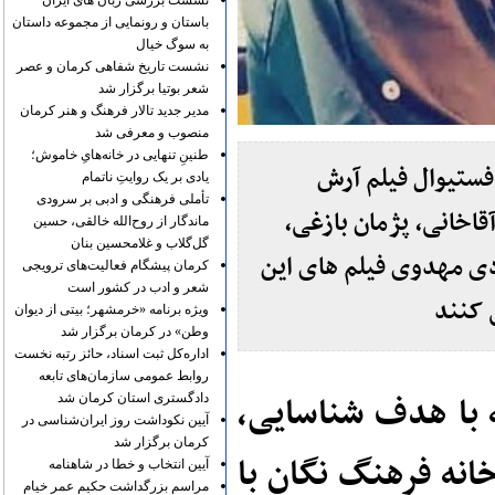
نشست بررسی زبان های ایران
باستان و رونمایی از مجموعه داستان
به سوگ خیال
نشست تاریخ شفاهی کرمان و عصر
شعر بوتیا برگزار شد
مدیر جدید تالار فرهنگ و هنر کرمان
منصوب و معرفی شد
طنینِ تنهایی در خانه‌هایِ خاموش؛
 فستیوال فیلم آرش
یادی بر یک روایتِ ناتمام
تأملی فرهنگی و ادبی بر سرودی
اخانی، پژمان بازغی،
ماندگار از روح‌الله خالقی، حسین
گل‌گلاب و غلامحسین بنان
دی مهدوی فیلم های این
کرمان پیشگام فعالیت‌های ترویجی
شعر و ادب در کشور است
 کنند
ویژه برنامه «خرمشهر؛ بیتی از دیوان
وطن» در کرمان برگزار شد
اداره‌کل ثبت اسناد، حائز رتبه نخست
روابط عمومی سازمان‌های تابعه
 با هدف شناسایی،
دادگستری استان کرمان شد
آیین نکوداشت روز ایران‌شناسی در
کرمان برگزار شد
انه فرهنگ نگان با
آیین انتخاب و خطا در شاهنامه
مراسم بزرگداشت حکیم عمر خیام