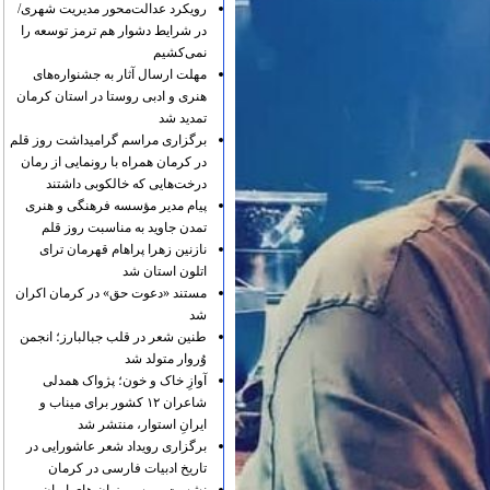
رویکرد عدالت‌محور مدیریت شهری/
در شرایط دشوار هم ترمز توسعه را
نمی‌کشیم
مهلت ارسال آثار به جشنواره‌های
هنری و ادبی روستا در استان کرمان
تمدید شد
برگزاری مراسم گرامیداشت روز قلم
در کرمان همراه با رونمایی از رمان
درخت‌هایی که خالکوبی داشتند
پیام مدیر مؤسسه فرهنگی و هنری
تمدن جاوید به مناسبت روز قلم
نازنین زهرا پراهام قهرمان ترای
اتلون استان شد
مستند «دعوت حق» در کرمان اکران
شد
طنین شعر در قلب جبالبارز؛ انجمن
وُروار متولد شد
آوازِ خاک و خون؛ پژواک همدلی
شاعران ۱۲ کشور برای میناب و
ایرانِ استوار، منتشر شد
برگزاری رویداد شعر عاشورایی در
تاریخ ادبیات فارسی در کرمان