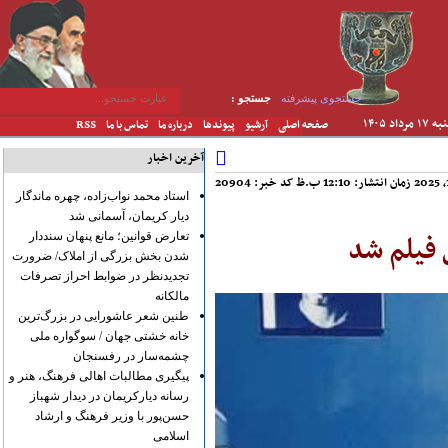
جستجوی پیشرفته
جستجو :
۱ مرداد ۱۴۰۵
صفحه اصلی
آرشیو
پیوندها
درباره ما
تماس با ما
RSS
آخرین اخبار
کد خبر: 20904
استاد محمد نواب‌زاده، چهره ماندگار
دیار کریمان، آسمانی شد
فیلم شد
تعارض قوانین؛ مانع پنهان سنددار
شدن بخش بزرگی از املاک/ ضرورت
تجدیدنظر در ضوابط احراز تصرفات
مالکانه
طنین شعر عاشورایی در بزرگ‌ترین
خانه خشتی جهان / سوگواره ملی
چشمه‌سار در رفسنجان
پیگیری مطالبات اهالی فرهنگ، هنر و
رسانه دیارکریمان در دیدار شهباز
حسن‌پور با وزیر فرهنگ و ارشاد
اسلامی