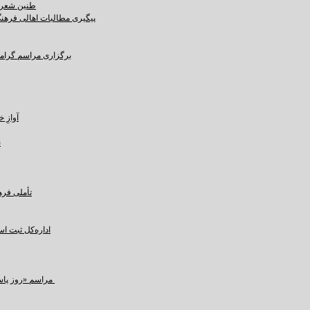
طنین شعر ع
پیگیری مطالبات اهالی فرهنگ،
برگزاری مراسم گرامید
آوازِ خاک و 
ن
تأملی فره
اداره‌کل ثبت ا
مراسم «روز پاسداشت زبان فارسی» و بزرگداشت حکیم ابوالقاسم فردوسی در کرمان برگزار شد