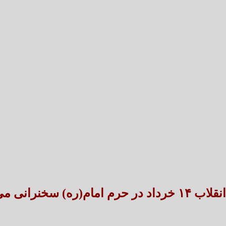
تعارض قوانین؛ مانع پنهان سنددار شدن بخش بزرگی 
طنین شعر عاشورایی در بزرگ‌ت
ر حرم امام(ره) سخنرانی می‌کنند