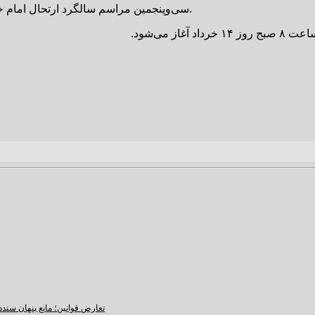
سی‌وپنجمین مراسم سالگرد ارتحال امام خمینی(ره) با سخنرانی رهبر انقلاب در حرم امام(ره) برگزار خواهد شد.
 می‌شود.
تعارض قوانین؛ مانع پنهان سند