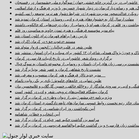
اشورایی در بزرگ‌ترین خانه خشتی جهان / سوگواره ملی چشمه‌سار در رفسنجان
 هنر و رسانه دیارکریمان در دیدار شهباز حسن‌پور با وزیر فرهنگ و ارشاد اسلامی
رویکرد عدالت‌محور مدیریت شهری/ در شرایط دشوار هم ترمز توسعه را نمی‌کشیم
مهلت ارسال آثار به جشنواره‌های هنری و ادبی روستا در استان کرمان تمدید شد
اشت روز قلم در کرمان همراه با رونمایی از رمان درخت‌هایی که خالکوبی داشتند
پیام مدیر مؤسسه فرهنگی و هنری تمدن جاوید به مناسبت روز قلم
نازنین زهرا پراهام قهرمان ترای اتلون استان شد
مستند «دعوت حق» در کرمان اکران شد
طنین شعر در قلب جبالبارز؛ انجمن وُروار متولد شد
خون؛ پژواک همدلی شاعران ۱۲ کشور برای میناب و ایرانِ استوار، منتشر شد
برگزاری رویداد شعر عاشورایی در تاریخ ادبیات فارسی در کرمان
شست بررسی زبان های ایران باستان و رونمایی از مجموعه داستان به سوگ خیال
نشست تاریخ شفاهی کرمان و عصر شعر بوتیا برگزار شد
مدیر جدید تالار فرهنگ و هنر کرمان منصوب و معرفی شد
طنینِ تنهایی در خانه‌هایِ خاموش؛ یادی بر یک روایتِ ناتمام
نگی و ادبی بر سرودی ماندگار از روح‌الله خالقی، حسین گل‌گلاب و غلامحسین بنان
کرمان پیشگام فعالیت‌های ترویجی شعر و ادب در کشور است
ویژه برنامه «خرمشهر؛ بیتی از دیوان وطن» در کرمان برگزار شد
سناد، حائز رتبه نخست روابط عمومی سازمان‌های تابعه دادگستری استان کرمان شد
آیین نکوداشت روز ایران‌شناسی در کرمان برگزار شد
آیین انتخاب و خطا در شاهنامه
مراسم بزرگداشت حکیم عمر خیام در کرمان برگزار شد