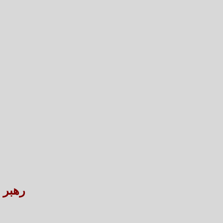
رهبر انقلاب ۱۴ خرداد د