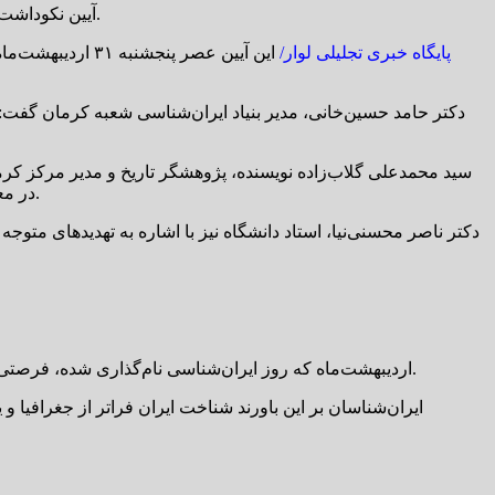
آیین نکوداشت روز ایران‌شناسی، با حضور جمعی از پژوهشگران، استادان دانشگاه، اهالی فرهنگ و هنر در موزه هنرهای معاصر صنعتی کرمان برگزار شد.
پایگاه خبری تجلیلی لوار/
این آیین عصر پ
دکتر حامد حسین‌خانی، مدیر بنیاد ایران‌شناسی شعبه کرمان گفت: فر
سید محمدعلی گلاب‌زاده نویسنده، پژوهشگر تاریخ و مدیر مرکز کرمان‌
در معرض خطر است، در حالی که در برخی کشورهای همسایه، اشعار شاعران ایرانی در کوچه و بازار برای همدیگر و گردشگران خوانده می‌شود.
دکتر ناصر محسنی‌نیا، استاد دانشگاه نیز با اشاره به تهدیدهای مت
۳۰ اردیبهشت‌ماه که روز ایران‌شناسی نام‌گذاری شده، فرصتی برای بازاندیشی در میراث تمدنی و فرهنگی ایران‌زمین است و هر سال به منظور پاسداشت فرهنگ و هویت ملی، گرامی داشته می‌شود.
ایران‌شناسان بر این باورند شناخت ایران فراتر از جغرافیا 