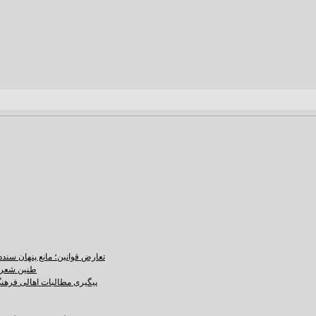
تعارض قوانین؛ مانع پنهان سند
طنین شعر ع
پیگیری مطالبات اهالی فرهنگ،