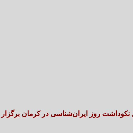
تعارض قوانین؛ مانع پنهان سنددار شدن بخش بزرگی 
طنین شعر عاشورایی در بزرگ‌ت
 نکوداشت روز ایران‌شناسی در کرمان برگزار