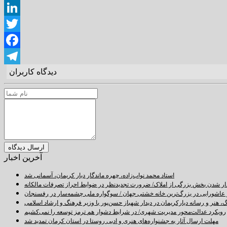
LinkedIn
Twitter
Facebook
دیدگاه کاربران
Telegram
آخرین اخبار
استاد محمد نواب‌زاده، چهره ماندگار دیار کریمان، آسمانی شد
دار شدن بخش بزرگی از املاک/ ضرورت تجدیدنظر در ضوابط احراز تصرفات مالکانه
اشورایی در بزرگ‌ترین خانه خشتی جهان / سوگواره ملی چشمه‌سار در رفسنجان
 هنر و رسانه دیارکریمان در دیدار شهباز حسن‌پور با وزیر فرهنگ و ارشاد اسلامی
رویکرد عدالت‌محور مدیریت شهری/ در شرایط دشوار هم ترمز توسعه را نمی‌کشیم
مهلت ارسال آثار به جشنواره‌های هنری و ادبی روستا در استان کرمان تمدید شد