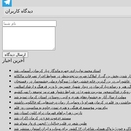
Facebook
دیدگاه کاربران
Telegram
آخرین اخبار
استاد محمد نواب‌زاده، چهره ماندگار دیار کریمان، آسمانی شد
دار شدن بخش بزرگی از املاک/ ضرورت تجدیدنظر در ضوابط احراز تصرفات مالکانه
اشورایی در بزرگ‌ترین خانه خشتی جهان / سوگواره ملی چشمه‌سار در رفسنجان
 هنر و رسانه دیارکریمان در دیدار شهباز حسن‌پور با وزیر فرهنگ و ارشاد اسلامی
رویکرد عدالت‌محور مدیریت شهری/ در شرایط دشوار هم ترمز توسعه را نمی‌کشیم
مهلت ارسال آثار به جشنواره‌های هنری و ادبی روستا در استان کرمان تمدید شد
اشت روز قلم در کرمان همراه با رونمایی از رمان درخت‌هایی که خالکوبی داشتند
پیام مدیر مؤسسه فرهنگی و هنری تمدن جاوید به مناسبت روز قلم
نازنین زهرا پراهام قهرمان ترای اتلون استان شد
مستند «دعوت حق» در کرمان اکران شد
طنین شعر در قلب جبالبارز؛ انجمن وُروار متولد شد
خون؛ پژواک همدلی شاعران ۱۲ کشور برای میناب و ایرانِ استوار، منتشر شد