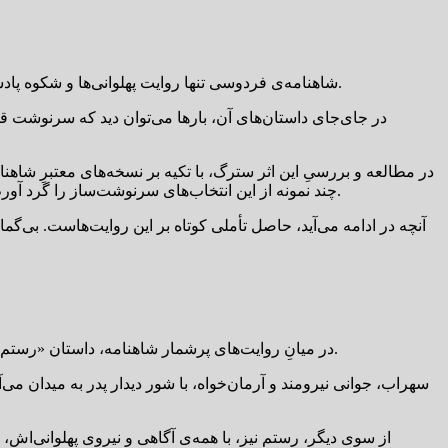
شاهنامه‌ی فردوسی تنها روایت پهلوانی‌ها و شکوه پادشاهان نیست؛ این دفتر بزرگ، گنجینه‌ای سرشار از تجربه‌های انسانی، تأمل‌های اخلاقی و اشارت‌های ژرف به فراز و فرود زندگی آدمی است.
در جای‌جای داستان‌های آن، بارها می‌توان دید که سرنوشت قه
در مطالعه و بررسیِ این اثر سترگ، با تکیه بر نسخه‌های معتبرِ شاهن
چند نمونه از این انتخاب‌های سرنوشت‌ساز را گرد آورم؛ نمونه‌هایی که نشان می‌دهد خطا در تصمیم‌گیری، حتی برای بزرگ‌ترین پهلوانان، نیز می‌تواند سرآغاز اندوهی بزرگ و فرجامی دردناک باشد.
آنچه در ادامه می‌آید، حاصل تأملی کوتاه بر این روایت‌هاست. بی‌گم
در میانِ روایت‌های پرشمار شاهنامه، داستان «رستم و سهراب» جایگاهی ویژه دارد؛ روایتی که بیش از هر چیز، تراژدی یک ناآگاهی جان‌سوز و یک انتخاب نادیده‌ گرفته‌ شده را پیش چشم می‌آورد.
سهراب، جوانی نیرومند و آرمان‌خواه، با شور دیدار پدر به میدان می
از سوی دیگر، رستم نیز، با همه‌ی آگاهی و نیروی پهلوانی‌اش،