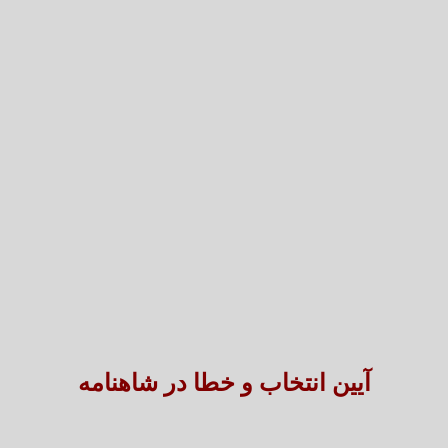
تعارض قوانین؛ مانع پنهان سنددار شدن بخش بزرگی 
طنین شعر عاشورایی در بزرگ‌ت
آیین انتخاب و خطا در شاهنامه