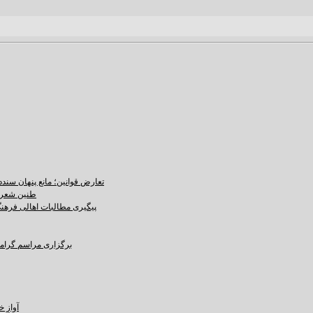
تعارض قوانین؛ مانع پنهان سند
طنین شعر ع
پیگیری مطالبات اهالی فرهنگ،
برگزاری مراسم گرامید
آوازِ خاک و 