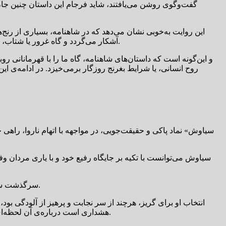
گفت‌وگوی روشن می‌یافتند، شاید فرجام این داستان چنین جان‌
این روایت به‌خوبی نشان می‌دهد که در شاهنامه، بسیاری از رنج‌ها
آشکار می‌گردد و گاه غرور یا شتاب، راه را بر خرد می‌بندد. در چنین جهانی، پهلوانی تنها در زور بازو خلاصه نمی‌شود؛ بلکه خردمندی، درنگ، و توان تشخیص نیز از ارکان پهلوانی‌اند.
و این‌گونه است که داستان‌های شاهنامه، گاه ما را با قهرمانانی روب
روح انسانی، یا شرایط بغرنج روزگار برمی‌خیزد. در ادامه‌ی 
سیاوش می‌توانست با تکیه بر جایگاه رفیع خود و با یاری مردان وف
سرگذشت سیاوش نشان می‌دهد که حتی پاکی و صداقت، اگر در لحظه‌ی تصمیم‌گیری به راهی نادرست متکی شوند، می‌توانند به سرنوشتی تلخ بینجامند.
انتخاب او برای گریز، هرچند از سر نجابت و پرهیز از آلودگی بو
هشداری است درباره‌ی آن لحظه‌ای که انسان، در برابر فشار و بی‌عدالتی، به جای ایستادن و بازساختن موقعیت، راهی را برمی‌گزیند که پایانش ناگزیر به زیان او تمام می‌شود.