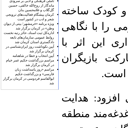
تأملی فرهنگی و ادبی بر سرودی
ماندگار از روح‌الله خالقی، حسین
 و کودک ساخته
گل‌گلاب و غلامحسین بنان
کرمان پیشگام فعالیت‌های ترویجی
شعر و ادب در کشور است
ی را با نگاهی
ویژه برنامه «خرمشهر؛ بیتی از دیوان
وطن» در کرمان برگزار شد
اداره‌کل ثبت اسناد، حائز رتبه نخست
روابط عمومی سازمان‌های تابعه
ری این اثر با
دادگستری استان کرمان شد
آیین نکوداشت روز ایران‌شناسی در
کرمان برگزار شد
کت بازیگران
آیین انتخاب و خطا در شاهنامه
مراسم بزرگداشت حکیم عمر خیام
در کرمان برگزار شد
مراسم «روز پاسداشت زبان
 است.
فارسی» و بزرگداشت حکیم
ابوالقاسم فردوسی در کرمان برگزار
شد
افزود: هدایت
غدغه‌مند منطقه