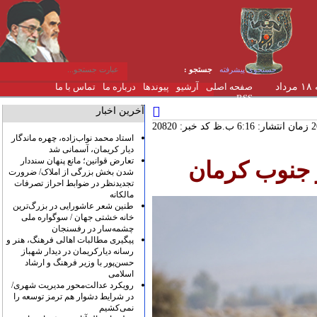
جستجوی پیشرفته
جستجو :
یکشنبه ۱۸ مرداد
صفحه اصلی
آرشیو
پیوندها
درباره ما
تماس با ما
RSS
آخرین اخبار
کد خبر: 20820
استاد محمد نواب‌زاده، چهره ماندگار
دیار کریمان، آسمانی شد
تعارض قوانین؛ مانع پنهان سنددار
ر جنوب کرمان
شدن بخش بزرگی از املاک/ ضرورت
تجدیدنظر در ضوابط احراز تصرفات
مالکانه
طنین شعر عاشورایی در بزرگ‌ترین
خانه خشتی جهان / سوگواره ملی
چشمه‌سار در رفسنجان
پیگیری مطالبات اهالی فرهنگ، هنر و
رسانه دیارکریمان در دیدار شهباز
حسن‌پور با وزیر فرهنگ و ارشاد
اسلامی
رویکرد عدالت‌محور مدیریت شهری/
در شرایط دشوار هم ترمز توسعه را
نمی‌کشیم