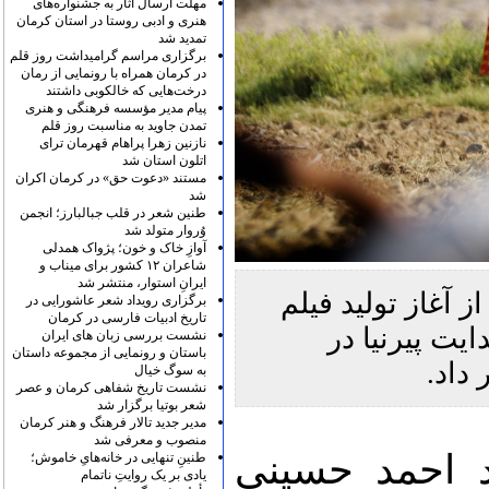
مهلت ارسال آثار به جشنواره‌های
هنری و ادبی روستا در استان کرمان
تمدید شد
برگزاری مراسم گرامیداشت روز قلم
در کرمان همراه با رونمایی از رمان
درخت‌هایی که خالکوبی داشتند
پیام مدیر مؤسسه فرهنگی و هنری
تمدن جاوید به مناسبت روز قلم
نازنین زهرا پراهام قهرمان ترای
اتلون استان شد
مستند «دعوت حق» در کرمان اکران
شد
طنین شعر در قلب جبالبارز؛ انجمن
وُروار متولد شد
آوازِ خاک و خون؛ پژواک همدلی
شاعران ۱۲ کشور برای میناب و
ایرانِ استوار، منتشر شد
آغاز تولید فیلم
برگزاری رویداد شعر عاشورایی در
تاریخ ادبیات فارسی در کرمان
ایت پیرنیا در
نشست بررسی زبان های ایران
باستان و رونمایی از مجموعه داستان
داد.
به سوگ خیال
نشست تاریخ شفاهی کرمان و عصر
شعر بوتیا برگزار شد
مدیر جدید تالار فرهنگ و هنر کرمان
منصوب و معرفی شد
ید احمد حسینی
طنینِ تنهایی در خانه‌هایِ خاموش؛
یادی بر یک روایتِ ناتمام