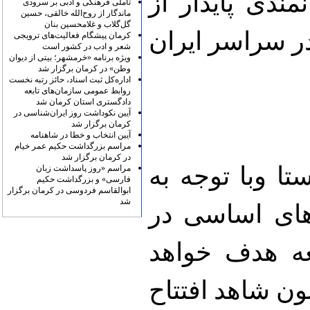
ندی پایدار از
تأملی فرهنگی و ادبی بر سرودی
ماندگار از روح‌الله خالقی، حسین
گل‌گلاب و غلامحسین بنان
ر سراسر ایران
کرمان پیشگام فعالیت‌های ترویجی
شعر و ادب در کشور است
ویژه برنامه «خرمشهر؛ بیتی از دیوان
وطن» در کرمان برگزار شد
اداره‌کل ثبت اسناد، حائز رتبه نخست
روابط عمومی سازمان‌های تابعه
دادگستری استان کرمان شد
آیین نکوداشت روز ایران‌شناسی در
کرمان برگزار شد
آیین انتخاب و خطا در شاهنامه
مراسم بزرگداشت حکیم عمر خیام
در کرمان برگزار شد
تا وبا توجه به
مراسم «روز پاسداشت زبان
فارسی» و بزرگداشت حکیم
ابوالقاسم فردوسی در کرمان برگزار
شد
 های اساسی در
عه هدف خواهد
نون شاهد افتتاح