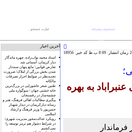
جستجوی پیشرفته
جستجو :
جمعه ۱۶ مرداد
صفحه اصلی
آرشیو
پیوندها
درباره ما
تماس با ما
RSS
آخرین اخبار
کد خبر: 18956
استاد محمد نواب‌زاده، چهره ماندگار
دیار کریمان، آسمانی شد
تعارض قوانین؛ مانع پنهان سنددار
ی؛
شدن بخش بزرگی از املاک/ ضرورت
تجدیدنظر در ضوابط احراز تصرفات
مالکانه
نبراباد به بهره
طنین شعر عاشورایی در بزرگ‌ترین
خانه خشتی جهان / سوگواره ملی
چشمه‌سار در رفسنجان
پیگیری مطالبات اهالی فرهنگ، هنر و
رسانه دیارکریمان در دیدار شهباز
حسن‌پور با وزیر فرهنگ و ارشاد
اسلامی
رویکرد عدالت‌محور مدیریت شهری/
در شرایط دشوار هم ترمز توسعه را
فرماندار
نمی‌کشیم