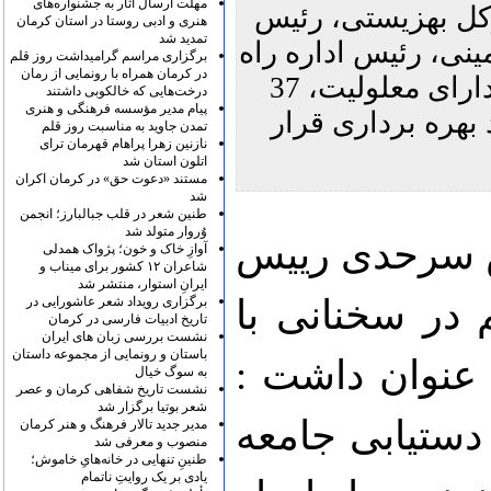
مهلت ارسال آثار به جشنواره‌های
کل بهزیستی، رئیس
هنری و ادبی روستا در استان کرمان
تمدید شد
ینی، رئیس اداره راه
برگزاری مراسم گرامیداشت روز قلم
در کرمان همراه با رونمایی از رمان
و شهرسازی و مشاور فرماندار در امور افراد دارای معلولیت، 37
درخت‌هایی که خالکوبی داشتند
پیام مدیر مؤسسه فرهنگی و هنری
بهره برداری قرار
تمدن جاوید به مناسبت روز قلم
نازنین زهرا پراهام قهرمان ترای
اتلون استان شد
مستند «دعوت حق» در کرمان اکران
شد
طنین شعر در قلب جبالبارز؛ انجمن
وُروار متولد شد
سرحدی رییس
آوازِ خاک و خون؛ پژواک همدلی
شاعران ۱۲ کشور برای میناب و
ایرانِ استوار، منتشر شد
 در سخنانی با
برگزاری رویداد شعر عاشورایی در
تاریخ ادبیات فارسی در کرمان
نشست بررسی زبان های ایران
باستان و رونمایی از مجموعه داستان
 عنوان داشت :
به سوگ خیال
نشست تاریخ شفاهی کرمان و عصر
شعر بوتیا برگزار شد
دستیابی جامعه
مدیر جدید تالار فرهنگ و هنر کرمان
منصوب و معرفی شد
طنینِ تنهایی در خانه‌هایِ خاموش؛
یادی بر یک روایتِ ناتمام