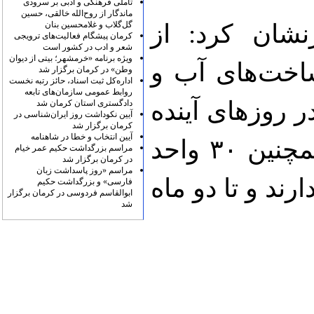
تأملی فرهنگی و ادبی بر سرودی
ماندگار از روح‌الله خالقی، حسین
گل‌گلاب و غلامحسین بنان
نشان کرد: از
کرمان پیشگام فعالیت‌های ترویجی
شعر و ادب در کشور است
ویژه برنامه «خرمشهر؛ بیتی از دیوان
یرساخت‌های آب و
وطن» در کرمان برگزار شد
اداره‌کل ثبت اسناد، حائز رتبه نخست
روابط عمومی سازمان‌های تابعه
در روز‌های آینده
دادگستری استان کرمان شد
آیین نکوداشت روز ایران‌شناسی در
کرمان برگزار شد
آیین انتخاب و خطا در شاهنامه
به آب و برق مجهز می‌شوند و همچنین ۳۰ واحد
مراسم بزرگداشت حکیم عمر خیام
در کرمان برگزار شد
مراسم «روز پاسداشت زبان
بالای ۸۰ درصد دارند و تا دو ماه
فارسی» و بزرگداشت حکیم
ابوالقاسم فردوسی در کرمان برگزار
شد