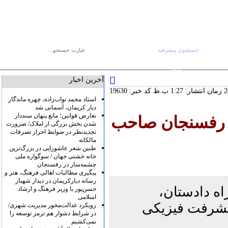
جستجوی پیشرفته
جستجو :
یکشنبه ۱۸ مرداد
صفحه اصلی
آرشیو
پیوندها
درباره ما
تماس با ما
RSS
آخرین اخبار
کد خبر: 19630
استاد محمد نواب‌زاده، چهره ماندگار
دیار کریمان، آسمانی شد
تعارض قوانین؛ مانع پنهان سنددار
 در رفسنجان صاحب
شدن بخش بزرگی از املاک/ ضرورت
تجدیدنظر در ضوابط احراز تصرفات
مالکانه
طنین شعر عاشورایی در بزرگ‌ترین
خانه خشتی جهان / سوگواره ملی
چشمه‌سار در رفسنجان
پیگیری مطالبات اهالی فرهنگ، هنر و
رسانه دیارکریمان در دیدار شهباز
ه دادستان،
حسن‌پور با وزیر فرهنگ و ارشاد
اسلامی
پیشرفت فیزیکی
رویکرد عدالت‌محور مدیریت شهری/
در شرایط دشوار هم ترمز توسعه را
نمی‌کشیم