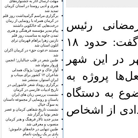
مهلت ارسال آثار به جشنواره‌های
هنری و ادبی روستا در استان کرمان
تمدید شد
برگزاری مراسم گرامیداشت روز قلم
در کرمان همراه با رونمایی از رمان
ضانی رئیس
درخت‌هایی که خالکوبی داشتند
پیام مدیر مؤسسه فرهنگی و هنری
تمدن جاوید به مناسبت روز قلم
دادگستری شهرستان رفسنجان گفت: حدود ۱۸
نازنین زهرا پراهام قهرمان ترای
اتلون استان شد
مستند «دعوت حق» در کرمان اکران
 در این شهر
شد
طنین شعر در قلب جبالبارز؛ انجمن
وُروار متولد شد
آوازِ خاک و خون؛ پژواک همدلی
‌ها پروژه به
شاعران ۱۲ کشور برای میناب و
ایرانِ استوار، منتشر شد
برگزاری رویداد شعر عاشورایی در
ضوع به دستگاه
تاریخ ادبیات فارسی در کرمان
نشست بررسی زبان های ایران
باستان و رونمایی از مجموعه داستان
به سوگ خیال
دادی از اشخاص
نشست تاریخ شفاهی کرمان و عصر
شعر بوتیا برگزار شد
مدیر جدید تالار فرهنگ و هنر کرمان
منصوب و معرفی شد
طنینِ تنهایی در خانه‌هایِ خاموش؛
یادی بر یک روایتِ ناتمام