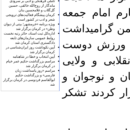
تأملی فرهنگی و ادبی بر سرودی
ماندگار از روح‌الله خالقی، حسین
ارم امام جمعه
گل‌گلاب و غلامحسین بنان
کرمان پیشگام فعالیت‌های ترویجی
شعر و ادب در کشور است
ویژه برنامه «خرمشهر؛ بیتی از دیوان
من گرامیداشت
وطن» در کرمان برگزار شد
اداره‌کل ثبت اسناد، حائز رتبه نخست
روابط عمومی سازمان‌های تابعه
ار ورزش دوست
دادگستری استان کرمان شد
آیین نکوداشت روز ایران‌شناسی در
کرمان برگزار شد
آیین انتخاب و خطا در شاهنامه
لابی و ولایی
مراسم بزرگداشت حکیم عمر خیام
در کرمان برگزار شد
مراسم «روز پاسداشت زبان
ان و نوجوان و
فارسی» و بزرگداشت حکیم
ابوالقاسم فردوسی در کرمان برگزار
شد
ار کردند تشکر