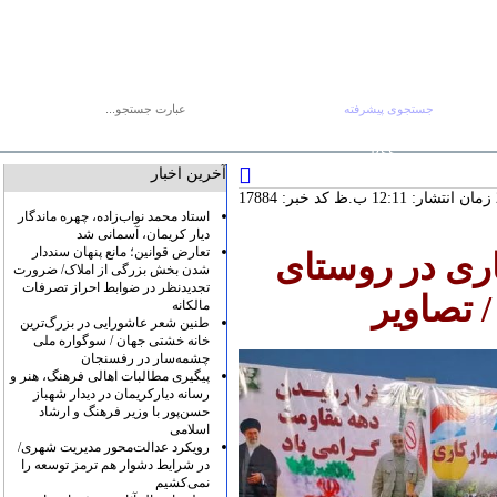
جستجوی پیشرفته
جستجو :
دوشنبه ۱۹ مرداد
صفحه اصلی
آرشیو
پیوندها
درباره ما
تماس با ما
RSS
آخرین اخبار
کد خبر: 17884
استاد محمد نواب‌زاده، چهره ماندگار
دیار کریمان، آسمانی شد
تعارض قوانین؛ مانع پنهان سنددار
ری در روستای
شدن بخش بزرگی از املاک/ ضرورت
تجدیدنظر در ضوابط احراز تصرفات
 تصاویر
مالکانه
طنین شعر عاشورایی در بزرگ‌ترین
خانه خشتی جهان / سوگواره ملی
چشمه‌سار در رفسنجان
پیگیری مطالبات اهالی فرهنگ، هنر و
رسانه دیارکریمان در دیدار شهباز
حسن‌پور با وزیر فرهنگ و ارشاد
اسلامی
رویکرد عدالت‌محور مدیریت شهری/
در شرایط دشوار هم ترمز توسعه را
نمی‌کشیم