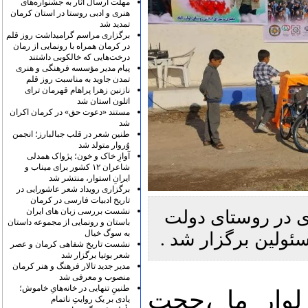
مهلت ارسال آثار به جشنواره‌های
هنری و ادبی روستا در استان کرمان
تمدید شد
برگزاری مراسم گرامیداشت روز قلم
در کرمان همراه با رونمایی از رمان
درخت‌هایی که خالکوبی داشتند
پیام مدیر مؤسسه فرهنگی و هنری
تمدن جاوید به مناسبت روز قلم
نازنین زهرا پراهام قهرمان ترای
اتلون استان شد
مستند «دعوت حق» در کرمان اکران
شد
طنین شعر در قلب جبالبارز؛ انجمن
وُروار متولد شد
آوازِ خاک و خون؛ پژواک همدلی
شاعران ۱۲ کشور برای میناب و
ایرانِ استوار، منتشر شد
برگزاری رویداد شعر عاشورایی در
تاریخ ادبیات فارسی در کرمان
نشست بررسی زبان های ایران
ی در روستای دولت
باستان و رونمایی از مجموعه داستان
به سوگ خیال
ئولین برگزار شد .
نشست تاریخ شفاهی کرمان و عصر
شعر بوتیا برگزار شد
مدیر جدید تالار فرهنگ و هنر کرمان
منصوب و معرفی شد
طنینِ تنهایی در خانه‌هایِ خاموش؛
لوار ما ،حجت
یادی بر یک روایتِ ناتمام