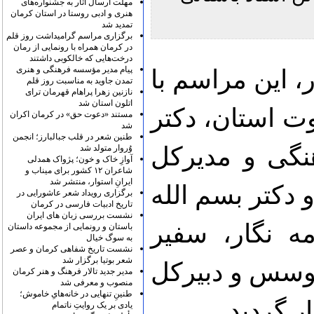
مهلت ارسال آثار به جشنواره‌های
هنری و ادبی روستا در استان کرمان
تمدید شد
برگزاری مراسم گرامیداشت روز قلم
در کرمان همراه با رونمایی از رمان
درخت‌هایی که خالکوبی داشتند
پیام مدیر مؤسسه فرهنگی و هنری
، این مراسم با
تمدن جاوید به مناسبت روز قلم
نازنین زهرا پراهام قهرمان ترای
اتلون استان شد
 استان، دکتر
مستند «دعوت حق» در کرمان اکران
شد
طنین شعر در قلب جبالبارز؛ انجمن
گی و مدیرکل
وُروار متولد شد
آوازِ خاک و خون؛ پژواک همدلی
شاعران ۱۲ کشور برای میناب و
ایرانِ استوار، منتشر شد
 دکتر بسم الله
برگزاری رویداد شعر عاشورایی در
تاریخ ادبیات فارسی در کرمان
نشست بررسی زبان های ایران
ه نگار، سفیر
باستان و رونمایی از مجموعه داستان
به سوگ خیال
نشست تاریخ شفاهی کرمان و عصر
شعر بوتیا برگزار شد
موسس و دبیرکل
مدیر جدید تالار فرهنگ و هنر کرمان
منصوب و معرفی شد
طنینِ تنهایی در خانه‌هایِ خاموش؛
ر گردید.
یادی بر یک روایتِ ناتمام