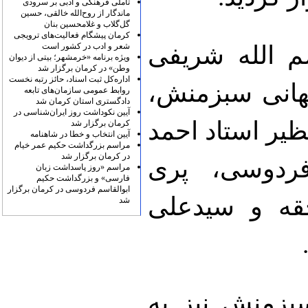
تأملی فرهنگی و ادبی بر سرودی
ماندگار از روح‌الله خالقی، حسین
گل‌گلاب و غلامحسین بنان
کرمان پیشگام فعالیت‌های ترویجی
شعر و ادب در کشور است
م الله شریفی
ویژه برنامه «خرمشهر؛ بیتی از دیوان
وطن» در کرمان برگزار شد
اداره‌کل ثبت اسناد، حائز رتبه نخست
هانی سبزمنش،
روابط عمومی سازمان‌های تابعه
دادگستری استان کرمان شد
آیین نکوداشت روز ایران‌شناسی در
یر استاد احمد
کرمان برگزار شد
آیین انتخاب و خطا در شاهنامه
مراسم بزرگداشت حکیم عمر خیام
در کرمان برگزار شد
فردوسی، پری
مراسم «روز پاسداشت زبان
فارسی» و بزرگداشت حکیم
ابوالقاسم فردوسی در کرمان برگزار
جقه و سیدعلی
شد
بزمنش نیز به