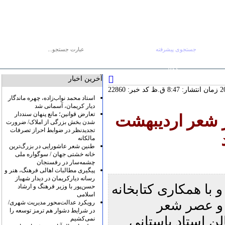
جستجوی پیشرفته
جستجو :
صفحه اصلی
آرشیو
پیوندها
درباره ما
تماس با ما
RSS
آخرین اخبار
کد خبر: 22860
استاد محمد نواب‌زاده، چهره ماندگار
دیار کریمان، آسمانی شد
تعارض قوانین؛ مانع پنهان سنددار
 شعر اردیبهشت
شدن بخش بزرگی از املاک/ ضرورت
تجدیدنظر در ضوابط احراز تصرفات
مالکانه
طنین شعر عاشورایی در بزرگ‌ترین
خانه خشتی جهان / سوگواره ملی
چشمه‌سار در رفسنجان
پیگیری مطالبات اهالی فرهنگ، هنر و
رسانه دیارکریمان در دیدار شهباز
با همکاری کتابخانه
حسن‌پور با وزیر فرهنگ و ارشاد
اسلامی
 و عصر شعر
رویکرد عدالت‌محور مدیریت شهری/
در شرایط دشوار هم ترمز توسعه را
 ماه در سالن استاد باستانی
نمی‌کشیم