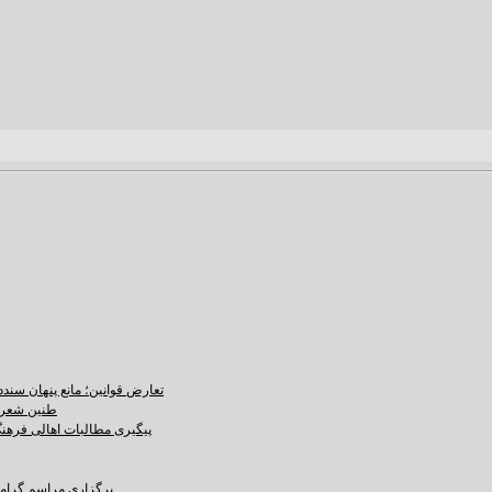
تعارض قوانین؛ مانع پنهان سند
طنین شعر ع
پیگیری مطالبات اهالی فرهنگ،
برگزاری مراسم گرامید