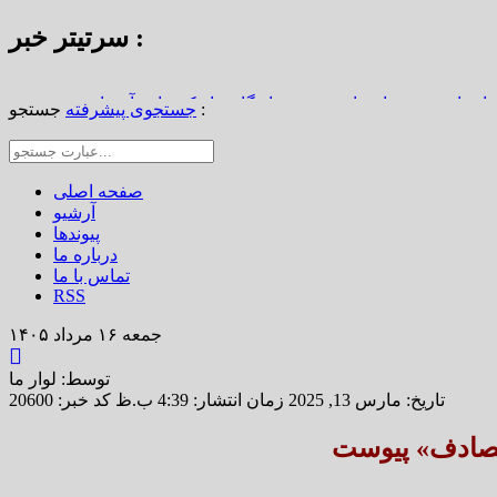
سرتیتر خبر :
استاد محمد نواب‌زاده، چهره ماندگار دیار کریمان، آسمانی شد
جستجو :
جستجوی پیشرفته
از املاک/ ضرورت تجدیدنظر در ضوابط احراز تصرفات مالکانه
رین خانه خشتی جهان / سوگواره ملی چشمه‌سار در رفسنجان
صفحه اصلی
آرشیو
پیوندها
درباره ما
تماس با ما
RSS
جمعه ۱۶ مرداد ۱۴۰۵
توسط: لوار ما
تاریخ: مارس 13, 2025 زمان انتشار: 4:39 ب.ظ
کد خبر: 20600
 تصادف» پیوست