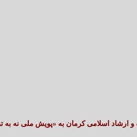
تعارض قوانین؛ مانع پنهان سنددار شدن بخش بزرگی 
طنین شعر عاشورایی در بزرگ‌ت
و ارشاد اسلامی کرمان به «پویش ملی نه به