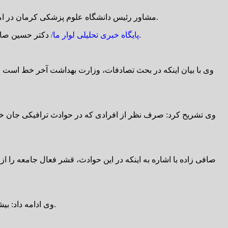
مشاور رئیس دانشگاه علوم پزشکی کرمان در امور ستادی، با مدیر کل اداره فرهنگ و ارشاد اسلامی استان کرمان در خصوص همکاری در جهت اجرای «پویش ملی نه به تصادف» دیدار کرد.
دکتر حسین صافی زاده در این دیدار گفت: پویش ملی نه به تصادف ابتکاری است که وزارت بهداشت مبدا آن بود و همه دستگاه ها در اجرای آن دخیل هستند.
پایگاه خبری تحلیلی لوار ما/
وی با بیان اینکه در بحث تصادفات، وزارت بهداشت آخر خط است و 
وی تشریح کرد: صرف نظر از افرادی که در حوادث ترافیکی جان خو
وی ادامه داد: بیشتر آسیب دیدگان و جانباختگان ناشی از تصادفات مردان هستند که عمدتاً سرپرست خانواده هستند و عواقب آن کل خانواده را درگیر می کند.