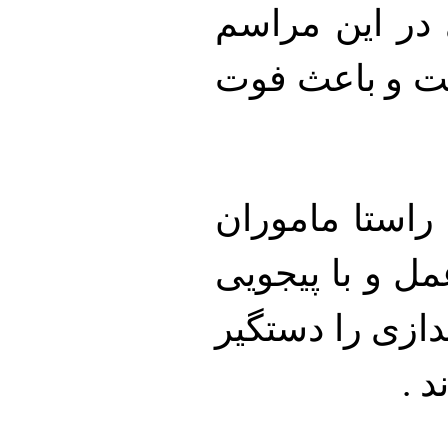
 در اين مراسم
 ۲۵ ساله اصابت و باعث فوت
راستا ماموران
ل و با پيجويی
تيراندازی را دستگير
 .