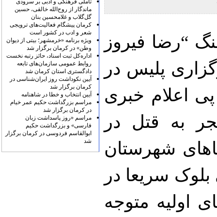
تأملی فرهنگی و ادبی بر سرودی
ماندگار از روح‌الله خالقی، حسین
گل‌گلاب و غلامحسین بنان
کرمان پیشگام فعالیت‌های ترویجی
شعر و ادب در کشور است
 “رضا فيروز
ویژه برنامه «خرمشهر؛ بیتی از دیوان
وطن» در کرمان برگزار شد
اداره‌کل ثبت اسناد، حائز رتبه نخست
گزاری پليس در
روابط عمومی سازمان‌های تابعه
دادگستری استان کرمان شد
آیین نکوداشت روز ایران‌شناسی در
کرمان برگزار شد
پی اعلام خبری
آیین انتخاب و خطا در شاهنامه
مراسم بزرگداشت حکیم عمر خیام
در کرمان برگزار شد
جر به قتل در
مراسم «روز پاسداشت زبان
فارسی» و بزرگداشت حکیم
ابوالقاسم فردوسی در کرمان برگزار
شد
اهای شهرستان
بلوک سريعا در
ی اوليه متوجه