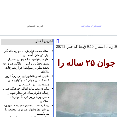
جستجوی پیشرفته
جستجو :
پنج شنبه ۱۵ مرداد
صفحه اصلی
آرشیو
پیوندها
درباره ما
تماس با ما
RSS
آخرین اخبار
کد خبر: 20772
استاد محمد نواب‌زاده، چهره ماندگار
دیار کریمان، آسمانی شد
تعارض قوانین؛ مانع پنهان سنددار
رسم غلط تيراندازی در جشن ها فوت جوان ۲۵ ساله را
شدن بخش بزرگی از املاک/ ضرورت
تجدیدنظر در ضوابط احراز تصرفات
مالکانه
طنین شعر عاشورایی در بزرگ‌ترین
خانه خشتی جهان / سوگواره ملی
چشمه‌سار در رفسنجان
پیگیری مطالبات اهالی فرهنگ، هنر و
رسانه دیارکریمان در دیدار شهباز
حسن‌پور با وزیر فرهنگ و ارشاد
اسلامی
رویکرد عدالت‌محور مدیریت شهری/
در شرایط دشوار هم ترمز توسعه را
نمی‌کشیم