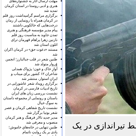
مهلت ارسال آثار به جشنواره‌های
هنری و ادبی روستا در استان کرمان
تمدید شد
برگزاری مراسم گرامیداشت روز قلم
در کرمان همراه با رونمایی از رمان
درخت‌هایی که خالکوبی داشتند
پیام مدیر مؤسسه فرهنگی و هنری
تمدن جاوید به مناسبت روز قلم
نازنین زهرا پراهام قهرمان ترای
اتلون استان شد
مستند «دعوت حق» در کرمان اکران
شد
طنین شعر در قلب جبالبارز؛ انجمن
وُروار متولد شد
آوازِ خاک و خون؛ پژواک همدلی
شاعران ۱۲ کشور برای میناب و
ایرانِ استوار، منتشر شد
برگزاری رویداد شعر عاشورایی در
تاریخ ادبیات فارسی در کرمان
نشست بررسی زبان های ایران
باستان و رونمایی از مجموعه داستان
به سوگ خیال
نشست تاریخ شفاهی کرمان و عصر
شعر بوتیا برگزار شد
مدیر جدید تالار فرهنگ و هنر کرمان
منصوب و معرفی شد
 تيراندازی در يک
طنینِ تنهایی در خانه‌هایِ خاموش؛
یادی بر یک روایتِ ناتمام