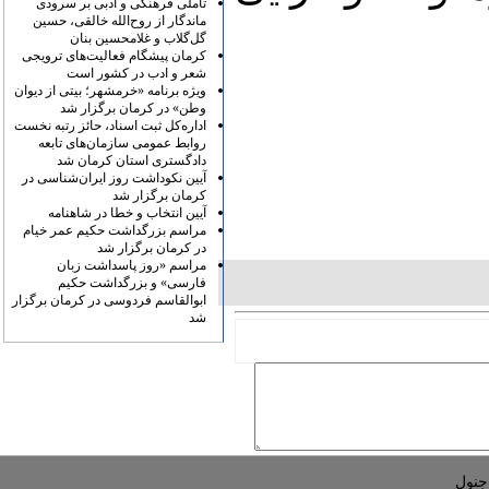
تأملی فرهنگی و ادبی بر سرودی
ماندگار از روح‌الله خالقی، حسین
گل‌گلاب و غلامحسین بنان
کرمان پیشگام فعالیت‌های ترویجی
شعر و ادب در کشور است
ویژه برنامه «خرمشهر؛ بیتی از دیوان
وطن» در کرمان برگزار شد
اداره‌کل ثبت اسناد، حائز رتبه نخست
روابط عمومی سازمان‌های تابعه
دادگستری استان کرمان شد
آیین نکوداشت روز ایران‌شناسی در
کرمان برگزار شد
آیین انتخاب و خطا در شاهنامه
مراسم بزرگداشت حکیم عمر خیام
در کرمان برگزار شد
مراسم «روز پاسداشت زبان
فارسی» و بزرگداشت حکیم
ابوالقاسم فردوسی در کرمان برگزار
شد