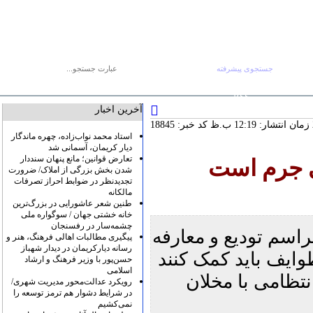
جستجوی پیشرفته
جستجو :
جمعه ۱۶ مرداد
صفحه اصلی
آرشیو
پیوندها
درباره ما
تماس با ما
RSS
آخرین اخبار
کد خبر: 18845
استاد محمد نواب‌زاده، چهره ماندگار
دیار کریمان، آسمانی شد
تعارض قوانین؛ مانع پنهان سنددار
ی جرم است
شدن بخش بزرگی از املاک/ ضرورت
تجدیدنظر در ضوابط احراز تصرفات
مالکانه
طنین شعر عاشورایی در بزرگ‌ترین
خانه خشتی جهان / سوگواره ملی
چشمه‌سار در رفسنجان
اسم تودیع و معارفه
پیگیری مطالبات اهالی فرهنگ، هنر و
رسانه دیارکریمان در دیدار شهباز
وایف باید کمک کنند
حسن‌پور با وزیر فرهنگ و ارشاد
اسلامی
نتظامی با مخلان
رویکرد عدالت‌محور مدیریت شهری/
در شرایط دشوار هم ترمز توسعه را
نمی‌کشیم