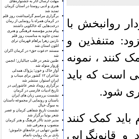
مهلت ارسال آثار به جشنواره‌های
هنری و ادبی روستا در استان کرمان
تمدید شد
برگزاری مراسم گرامیداشت روز قلم
ر روانبخش با
در کرمان همراه با رونمایی از رمان
درخت‌هایی که خالکوبی داشتند
پیام مدیر مؤسسه فرهنگی و هنری
تمدن جاوید به مناسبت روز قلم
ود: متنفذین و
نازنین زهرا پراهام قهرمان ترای
اتلون استان شد
مستند «دعوت حق» در کرمان اکران
 کنند ، نمونه
شد
طنین شعر در قلب جبالبارز؛ انجمن
وُروار متولد شد
آوازِ خاک و خون؛ پژواک همدلی
ی است که باید
شاعران ۱۲ کشور برای میناب و
ایرانِ استوار، منتشر شد
برگزاری رویداد شعر عاشورایی در
ری شود.
تاریخ ادبیات فارسی در کرمان
نشست بررسی زبان های ایران
باستان و رونمایی از مجموعه داستان
به سوگ خیال
نشست تاریخ شفاهی کرمان و عصر
باید کمک کنند
شعر بوتیا برگزار شد
مدیر جدید تالار فرهنگ و هنر کرمان
منصوب و معرفی شد
طنینِ تنهایی در خانه‌هایِ خاموش؛
و قانونگرایی
یادی بر یک روایتِ ناتمام