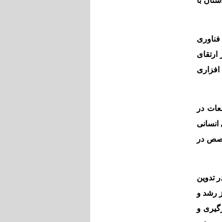
تان با
فناوری
ارتقای
افزاری
عات در
انسانی
خصص در
 تدوین
 رشد و
گیری و