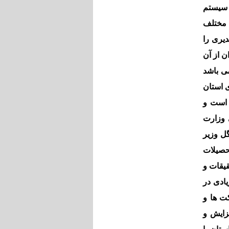
، سیستم
 مختلف
دیری را
ن از آن
ی باشد
 استان
 است و
 وزارت
فی گل وزیر
شگاه تحصیلات
یقات و
یادی در
ت ها و
زایش و