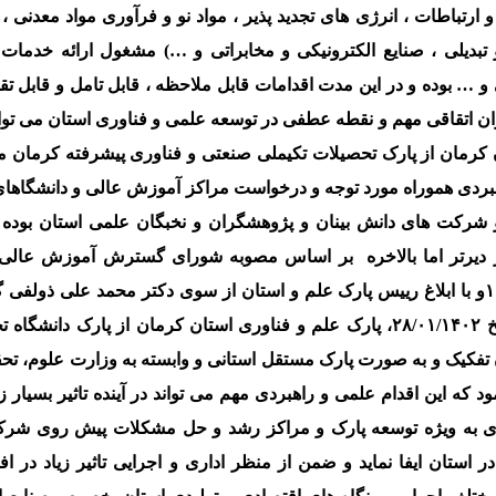
 ارتباطات ، انرژی های تجدید پذیر ، مواد نو و فرآوری مواد معدنی 
تبدیلی ، صنایع الکترونیکی و مخابراتی و …) مشغول ارائه خدمات
و … بوده و در این مدت اقدامات قابل ملاحظه ، قابل تامل و قابل تق
وان اتقاقی مهم و نقطه عطفی در توسعه علمی و فناوری استان می توا
ن کرمان از پارک تحصیلات تکیملی صنعتی و فناوری پیشرفته کرمان م
هبردی هموراه مورد توجه و درخواست مراکز آموزش عالی و دانشگاهای
 و شرکت های دانش بینان و پژوهشگران و نخبگان علمی استان بوده
 دیرتر اما بالاخره بر اساس مصوبه شورای گسترش آموزش عالی
عتف، در جلسه ۹۵۷ به تاریخ ۱۰/۰۷/۱۴۰۱و با ابلاغ رییس پارک علم و استان از سوی دکتر محمد علی ذول
محترم علوم، تحقیقات و فناوری در تاریخ ۲۸/۰۱/۱۴۰۲، پارک علم و فناوری استان کرمان از پارک دان
تفکیک و به صورت پارک مستقل استانی و وابسته به وزارت علوم، تحق
د که این اقدام علمی و راهبردی مهم می تواند در آینده تاثیر بسیار ز
ری به ویژه توسعه پارک و مراکز رشد و حل مشکلات پیش روی شرک
استان ایفا نماید و ضمن از منظر اداری و اجرایی تاثیر زیاد در اف