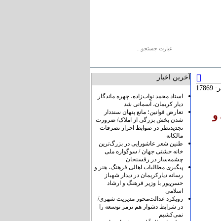
یو
پیوندها
درباره ما
تماس با ما
آخرین اخبار
1786
استاد محمد نواب‌زاده، چهره ماندگار
دیار کریمان، آسمانی شد
تعارض قوانین؛ مانع پنهان سنددار
و
شدن بخش بزرگی از املاک/ ضرورت
تجدیدنظر در ضوابط احراز تصرفات
مالکانه
طنین شعر عاشورایی در بزرگ‌ترین
خانه خشتی جهان / سوگواره ملی
چشمه‌سار در رفسنجان
پیگیری مطالبات اهالی فرهنگ، هنر و
رسانه دیارکریمان در دیدار شهباز
حسن‌پور با وزیر فرهنگ و ارشاد
اسلامی
رویکرد عدالت‌محور مدیریت شهری/
در شرایط دشوار هم ترمز توسعه را
نمی‌کشیم