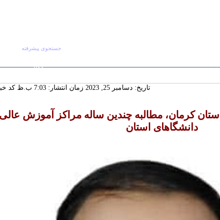
جستجوی پیشرفته
جستجو :
شنبه ۱۷ مرداد ۱۴۰۵
صفحه اصلی
آرش
RSS
 ماندگار دیار
تاریخ: دسامبر 25, 2023 زمان انتشار: 7:03 ب.ظ
کد خبر: 9
سنددار شدن
ورت تجدیدنظر
لکانه
استان کرمان، مطالبه چندین ساله مراکز آموزش عالی 
گ‌ترین خانه
 چشمه‌سار در
دانشگاهای استان