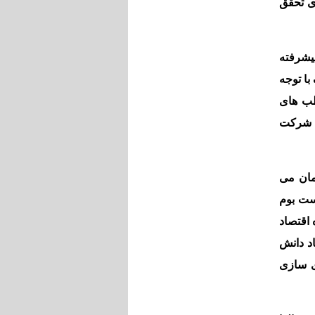
ای تحقق
یشرفته
با توجه
طب های
به شرکت
مان می
ست بوم
اقتصاد
د دانش
ی سازی