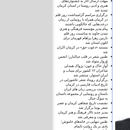
مهلت ارسال آثار به جشنواره‌های
هنری و ادبی روستا در استان کرمان
تمدید شد
برگزاری مراسم گرامیداشت روز قلم
در کرمان همراه با رونمایی از رمان
درخت‌هایی که خالکوبی داشتند
پیام مدیر مؤسسه فرهنگی و هنری
تمدن جاوید به مناسبت روز قلم
نازنین زهرا پراهام قهرمان ترای
اتلون استان شد
مستند «دعوت حق» در کرمان اکران
شد
طنین شعر در قلب جبالبارز؛ انجمن
وُروار متولد شد
آوازِ خاک و خون؛ پژواک همدلی
شاعران ۱۲ کشور برای میناب و
ایرانِ استوار، منتشر شد
برگزاری رویداد شعر عاشورایی در
تاریخ ادبیات فارسی در کرمان
نشست بررسی زبان های ایران
باستان و رونمایی از مجموعه داستان
به سوگ خیال
نشست تاریخ شفاهی کرمان و عصر
شعر بوتیا برگزار شد
مدیر جدید تالار فرهنگ و هنر کرمان
منصوب و معرفی شد
طنینِ تنهایی در خانه‌هایِ خاموش؛
یادی بر یک روایتِ ناتمام