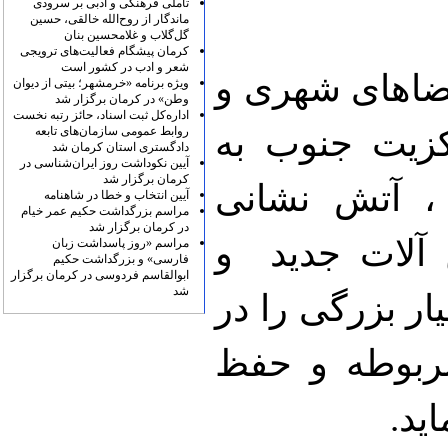
تأملی فرهنگی و ادبی بر سرودی
ماندگار از روح‌الله خالقی، حسین
گل‌گلاب و غلامحسین بنان
کرمان پیشگام فعالیت‌های ترویجی
شعر و ادب در کشور است
فضاهای شهری و
ویژه برنامه «خرمشهر؛ بیتی از دیوان
وطن» در کرمان برگزار شد
اداره‌کل ثبت اسناد، حائز رتبه نخست
کزیت جنوب به
روابط عمومی سازمان‌های تابعه
دادگستری استان کرمان شد
آیین نکوداشت روز ایران‌شناسی در
کرمان برگزار شد
، آتش نشانی
آیین انتخاب و خطا در شاهنامه
مراسم بزرگداشت حکیم عمر خیام
در کرمان برگزار شد
 آلات جدید و
مراسم «روز پاسداشت زبان
فارسی» و بزرگداشت حکیم
ابوالقاسم فردوسی در کرمان برگزار
شد
ر بزرگی را در
ربوطه و حفظ
ید.