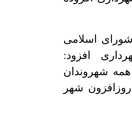
 شورای اسلامی
اری افزود:
 همه شهروندان
روزافزون شهر