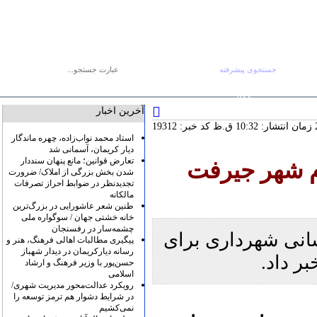
جستجوی پیشرفته
جستجو :
صفحه اصلی
آرشیو
پیوندها
درباره ما
تماس با ما
RSS
آخرین اخبار
کد خبر: 19312
استاد محمد نواب‌زاده، چهره ماندگار
دیار کریمان، آسمانی شد
تعارض قوانین؛ مانع پنهان سنددار
م شهر جیرفت
شدن بخش بزرگی از املاک/ ضرورت
تجدیدنظر در ضوابط احراز تصرفات
مالکانه
طنین شعر عاشورایی در بزرگ‌ترین
خانه خشتی جهان / سوگواره ملی
چشمه‌سار در رفسنجان
انی شهرداری برای
پیگیری مطالبات اهالی فرهنگ، هنر و
رسانه دیارکریمان در دیدار شهباز
ر داد.
حسن‌پور با وزیر فرهنگ و ارشاد
اسلامی
رویکرد عدالت‌محور مدیریت شهری/
در شرایط دشوار هم ترمز توسعه را
نمی‌کشیم