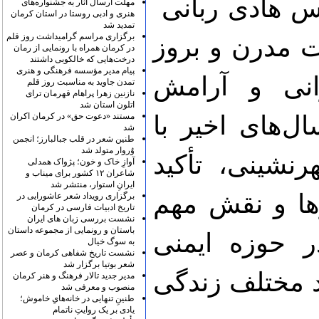
 هادی ربانی
مهلت ارسال آثار به جشنواره‌های
هنری و ادبی روستا در استان کرمان
تمدید شد
برگزاری مراسم گرامیداشت روز قلم
ت مدرن و بروز
در کرمان همراه با رونمایی از رمان
درخت‌هایی که خالکوبی داشتند
پیام مدیر مؤسسه فرهنگی و هنری
انی و آرامش
تمدن جاوید به مناسبت روز قلم
نازنین زهرا پراهام قهرمان ترای
اتلون استان شد
مستند «دعوت حق» در کرمان اکران
‌های اخیر با
شد
طنین شعر در قلب جبالبارز؛ انجمن
وُروار متولد شد
شینی، تأکید
آوازِ خاک و خون؛ پژواک همدلی
شاعران ۱۲ کشور برای میناب و
ایرانِ استوار، منتشر شد
رها و نقش مهم
برگزاری رویداد شعر عاشورایی در
تاریخ ادبیات فارسی در کرمان
نشست بررسی زبان های ایران
باستان و رونمایی از مجموعه داستان
ر حوزه ایمنی
به سوگ خیال
نشست تاریخ شفاهی کرمان و عصر
شعر بوتیا برگزار شد
د مختلف زندگی
مدیر جدید تالار فرهنگ و هنر کرمان
منصوب و معرفی شد
طنینِ تنهایی در خانه‌هایِ خاموش؛
یادی بر یک روایتِ ناتمام