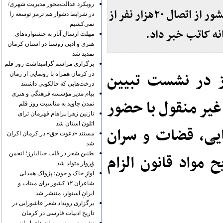
رویکرد عدالت‌محور مدیریت شهری/
معاون امور املاک و کاداستر سازمان ثبت اسناد و املاک کشور از اتصال ۲۰هزار نفر از
در شرایط دشوار هم ترمز توسعه را
نمی‌کشیم
نه کاتب خبر داد.
مهلت ارسال آثار به جشنواره‌های
هنری و ادبی روستا در استان کرمان
تمدید شد
برگزاری مراسم گرامیداشت روز قلم
 در نشست تبیین
در کرمان همراه با رونمایی از رمان
درخت‌هایی که خالکوبی داشتند
پیام مدیر مؤسسه فرهنگی و هنری
غیر منقول با حضور
تمدن جاوید به مناسبت روز قلم
نازنین زهرا پراهام قهرمان ترای
اتلون استان شد
یی، قضات و سران
مستند «دعوت حق» در کرمان اکران
شد
طنین شعر در قلب جبالبارز؛ انجمن
 مواد قانون الزام
وُروار متولد شد
آوازِ خاک و خون؛ پژواک همدلی
شاعران ۱۲ کشور برای میناب و
ایرانِ استوار، منتشر شد
برگزاری رویداد شعر عاشورایی در
تاریخ ادبیات فارسی در کرمان