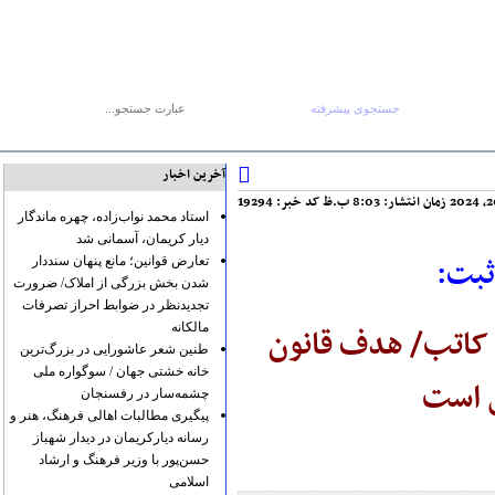
جستجوی پیشرفته
جستجو :
ه ۱۸ مرداد ۱۴۰۵
صفحه اصلی
آرشیو
پیوندها
درباره ما
تماس با ما
RSS
آخرین اخبار
کد خبر: 19294
استاد محمد نواب‌زاده، چهره ماندگار
دیار کریمان، آسمانی شد
ثبت:
تعارض قوانین؛ مانع پنهان سنددار
شدن بخش بزرگی از املاک/ ضرورت
تجدیدنظر در ضوابط احراز تصرفات
مالکانه
 سامانه کاتب/ هدف قانون
طنین شعر عاشورایی در بزرگ‌ترین
خانه خشتی جهان / سوگواره ملی
ی است
چشمه‌سار در رفسنجان
پیگیری مطالبات اهالی فرهنگ، هنر و
رسانه دیارکریمان در دیدار شهباز
حسن‌پور با وزیر فرهنگ و ارشاد
اسلامی