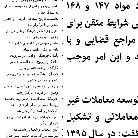
نشست بررسی زبان های ایران
وی اظهار داشت: در گذشته به استناد مواد ۱۴۷ و ۱۴۸
باستان و رونمایی از مجموعه داستان
به سوگ خیال
 شرایط متقن برای
نشست تاریخ شفاهی کرمان و عصر
شعر بوتیا برگزار شد
مدیر جدید تالار فرهنگ و هنر کرمان
راجع قضایی و با
منصوب و معرفی شد
طنینِ تنهایی در خانه‌هایِ خاموش؛
یادی بر یک روایتِ ناتمام
د و این امر موجب
تأملی فرهنگی و ادبی بر سرودی
ماندگار از روح‌الله خالقی، حسین
گل‌گلاب و غلامحسین بنان
کرمان پیشگام فعالیت‌های ترویجی
شعر و ادب در کشور است
ویژه برنامه «خرمشهر؛ بیتی از دیوان
وطن» در کرمان برگزار شد
توسعه معاملات غیر
اداره‌کل ثبت اسناد، حائز رتبه نخست
روابط عمومی سازمان‌های تابعه
دادگستری استان کرمان شد
عاملاتی و تشکیل
آیین نکوداشت روز ایران‌شناسی در
کرمان برگزار شد
پرونده‌های متعدد در محاکم قضایی شد، گفت: در سال ۱۳۹۵
آیین انتخاب و خطا در شاهنامه
مراسم بزرگداشت حکیم عمر خیام