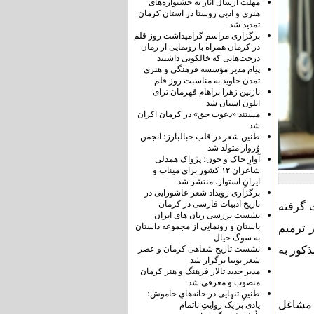
مهلت ارسال آثار به جشنواره‌های
هنری و ادبی روستا در استان کرمان
تمدید شد
برگزاری مراسم گرامیداشت روز قلم
در کرمان همراه با رونمایی از رمان
درخت‌هایی که خالکوبی داشتند
پیام مدیر مؤسسه فرهنگی و هنری
تمدن جاوید به مناسبت روز قلم
نازنین زهرا پراهام قهرمان ترای
اتلون استان شد
مستند «دعوت حق» در کرمان اکران
شد
طنین شعر در قلب جبالبارز؛ انجمن
وُروار متولد شد
آوازِ خاک و خون؛ پژواک همدلی
شاعران ۱۲ کشور برای میناب و
ایرانِ استوار، منتشر شد
برگزاری رویداد شعر عاشورایی در
تاریخ ادبیات فارسی در کرمان
 گرفته
نشست بررسی زبان های ایران
باستان و رونمایی از مجموعه داستان
 ترمیم
به سوگ خیال
نشست تاریخ شفاهی کرمان و عصر
کور به
شعر بوتیا برگزار شد
مدیر جدید تالار فرهنگ و هنر کرمان
منصوب و معرفی شد
طنینِ تنهایی در خانه‌هایِ خاموش؛
 مشاغل
یادی بر یک روایتِ ناتمام