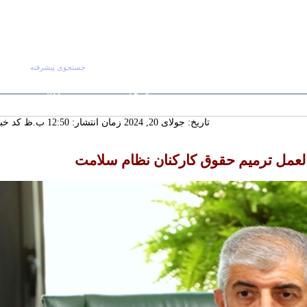
جستجوی پیشرفته
جستجو :
جمعه ۱۶ مرداد
صفحه اصلی
آرش
RSS
۱۴۰۵
 ماندگار دیار
تاریخ: جولای 20, 2024 زمان انتشار: 12:50 ب.ظ
کد خبر: 7
سنددار شدن
ورت تجدیدنظر
لکانه
العمل ترمیم حقوق کارکنان نظام سلامت
گ‌ترین خانه
 چشمه‌سار در