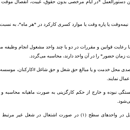
ع این دستورالعمل *در ایام مرخصی بدون حقوق، غیبت، انفصال موقت 
دمت نیمه‌وقت یا پاره وقت یا موارد کسری کارکرد در *هر ماه*، به نسبت
 که با رعایت قوانین و مقررات در دو یا چند واحد مشغول انجام وظیفه می
مان حضور* را در آن واحد دارند، محاسبه می‌گردد.
ورد تصدی محل خدمت و یا مبالغ حق شغل و حق شاغل #کارکنان، موسس
مال نمایند.
ازنشستگی نبوده و خارج از حکم کارگزینی به صورت ماهیانه محاسبه و
ی‌شود.
ماده ۷-کارکنان مشاغل اختصاصی شاغل در واحدهای سطح (۱) در صورت اشتغال در شغل غیر