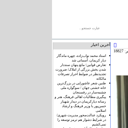
یو
پیوندها
درباره ما
تماس با ما
آخرین اخبار
1882
استاد محمد نواب‌زاده، چهره ماندگار
دیار کریمان، آسمانی شد
تعارض قوانین؛ مانع پنهان سنددار
شدن بخش بزرگی از املاک/ ضرورت
تجدیدنظر در ضوابط احراز تصرفات
مالکانه
طنین شعر عاشورایی در بزرگ‌ترین
خانه خشتی جهان / سوگواره ملی
چشمه‌سار در رفسنجان
پیگیری مطالبات اهالی فرهنگ، هنر و
رسانه دیارکریمان در دیدار شهباز
حسن‌پور با وزیر فرهنگ و ارشاد
اسلامی
رویکرد عدالت‌محور مدیریت شهری/
در شرایط دشوار هم ترمز توسعه را
نمی‌کشیم