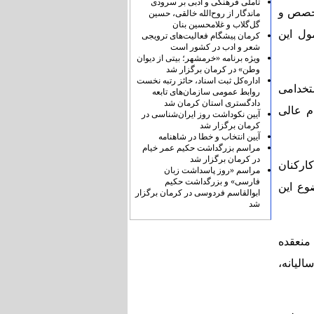
تأملی فرهنگی و ادبی بر سرودی
تخصص و
ماندگار از روح‌الله خالقی، حسین
گل‌گلاب و غلامحسین بنان
ل این
کرمان پیشگام فعالیت‌های ترویجی
شعر و ادب در کشور است
ویژه برنامه «خرمشهر؛ بیتی از دیوان
وطن» در کرمان برگزار شد
اداره‌کل ثبت اسناد، حائز رتبه نخست
تخدامی
روابط عمومی سازمان‌های تابعه
دادگستری استان کرمان شد
می‌گردند مشمول بند (۶) بخشنامه ۱۰۰/۱۳۶ مورخ ۱۹/۰۲/۱۴۰۲ مقام عالی
آیین نکوداشت روز ایران‌شناسی در
کرمان برگزار شد
آیین انتخاب و خطا در شاهنامه
مراسم بزرگداشت حکیم عمر خیام
در کرمان برگزار شد
کارکنان
مراسم «روز پاسداشت زبان
فارسی» و بزرگداشت حکیم
وع این
ابوالقاسم فردوسی در کرمان برگزار
شد
منعقده
لیانه،