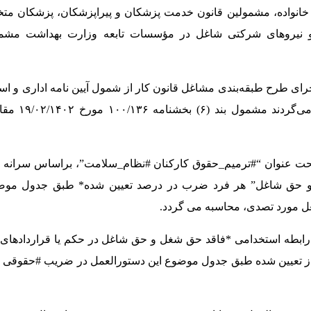
ک خانواده، مشمولین قانون خدمت پزشکان و پیراپزشکان، پزشکان م
نیروهای شرکتی شاغل در مؤسسات تابعه وزارت بهداشت مشمو
رای طرح طبقه‌بندی مشاغل قانون کار از شمول آیین نامه اداری و اس
و مصوبات هیات امناء خارج گردیده یا 
لین تحت عنوان “#ترمیم_حقوق کارکنان #نظام_سلامت”، براساس سرانه 
و حق شاغل” هر فرد ضرب در درصد تعیین شده* طبق جدول موض
ل مورد تصدی، محاسبه می گردد.
وع رابطه استخدامی *فاقد حق شغل و حق شاغل در حکم یا قراردادهای 
از تعیین شده طبق جدول موضوع این دستورالعمل در ضریب #حقوقی سا